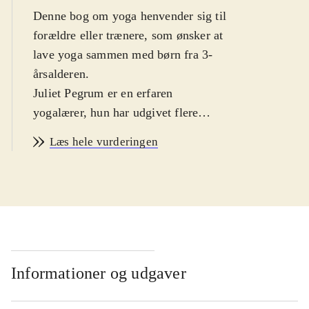
Denne bog om yoga henvender sig til
forældre eller trænere, som ønsker at
lave yoga sammen med børn fra 3-
årsalderen
.
Juliet Pegrum er en erfaren
yogalærer, hun har udgivet flere
bøger, og på dansk har vi Harmoni i
Læs hele vurderingen
boligen, 2003. Ifølge forfatteren har
yoga mange gavnlige indvirkninger
på børn: bl.a. kan yoga hjælpe
børnene til ro og selvtillid og til at
kende sin krop, da mange af
øvelserne bygger på dyrs bevægelser
til at komme i kontakt med naturen.
Informationer og udgaver
Efter en indledende tekst om yoga -
hatha yoga - følger en lang række