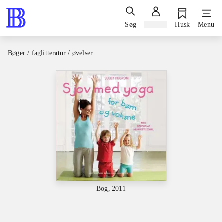
Søg
Log ind
Husk
Menu
Bøger / faglitteratur / øvelser
Bog, 2011