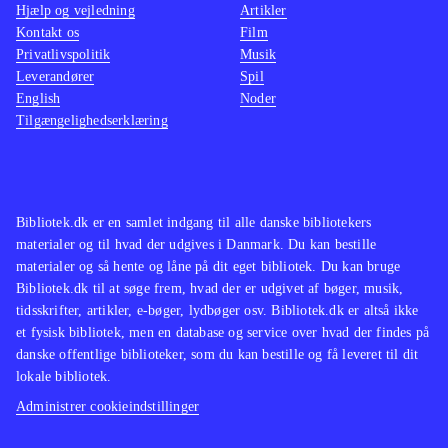
Hjælp og vejledning
Artikler
dog, at den voksne er fortrolig med
Kontakt os
Film
yoga i forvejen
.
Privatlivspolitik
Musik
Leverandører
På dansk er der ingen andre bøger
Spil
English
Noder
som omhandler yogaøvelser for børn
.
Tilgængelighedserklæring
En letforståelig og instruktiv bog til
de forældre eller yogalærere, som
ønsker at lave yoga sammen med
Bibliotek.dk er en samlet indgang til alle danske bibliotekers
materialer og til hvad der udgives i Danmark. Du kan bestille
børn
.
materialer og så hente og låne på dit eget bibliotek. Du kan bruge
Bibliotek.dk til at søge frem, hvad der er udgivet af bøger, musik,
tidsskrifter, artikler, e-bøger, lydbøger osv. Bibliotek.dk er altså ikke
et fysisk bibliotek, men en database og service over hvad der findes på
danske offentlige biblioteker, som du kan bestille og få leveret til dit
lokale bibliotek.
Administrer cookieindstillinger