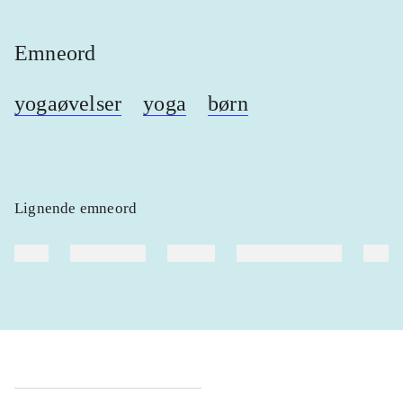
Emneord
yogaøvelser
yoga
børn
Lignende emneord
heste
børnebøger
ridning
hestesygdomme
vokal