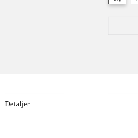
Detaljer
...
...
...
...