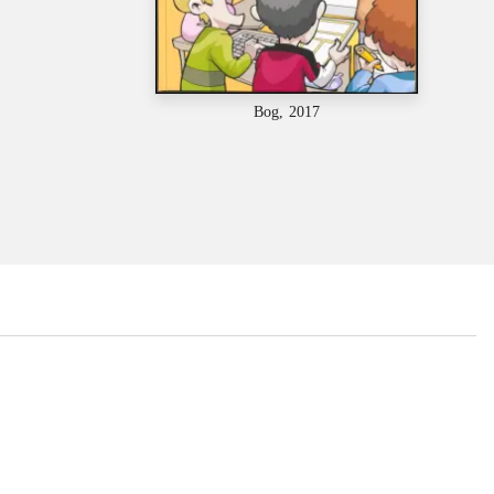
Bog, 2017
...
...