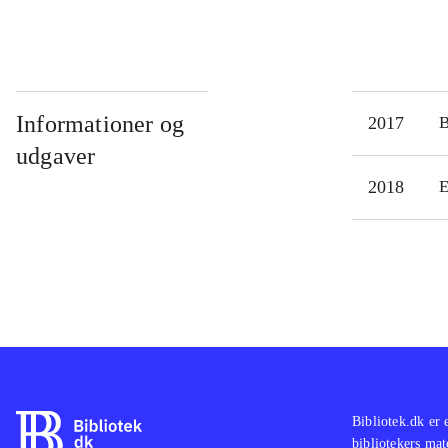
Informationer og
2017
udgaver
2018
E
Bibliotek.dk er 
bibliotekers mat