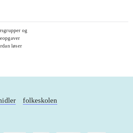
ersgrupper og
oleopgaver
ordan løser
midler
folkeskolen