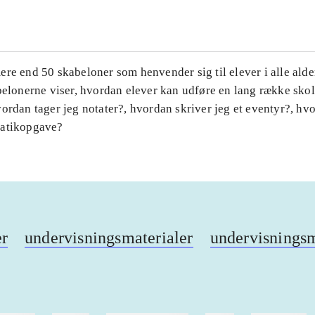
ere end 50 skabeloner som henvender sig til elever i alle ald
abelonerne viser, hvordan elever kan udføre en lang række sk
ordan tager jeg notater?, hvordan skriver jeg et eventyr?, hv
matikopgave?
er
undervisningsmaterialer
undervisnings