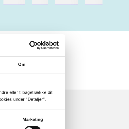
hestesport
træning
skolebøger
hesteavl
Om
dre eller tilbagetrække dit
okies under ”Detaljer”.
Marketing