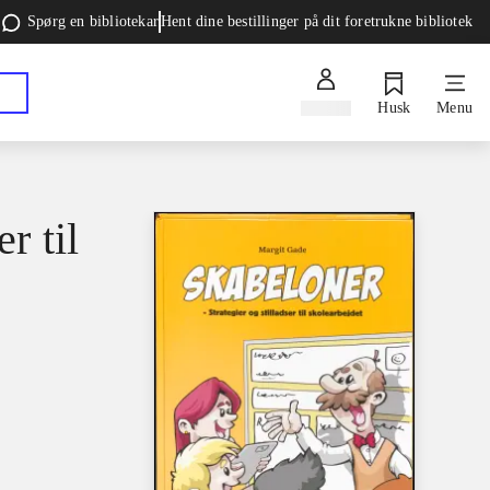
Spørg en bibliotekar
Hent dine bestillinger på dit foretrukne bibliotek
Log ind
Husk
Menu
r til