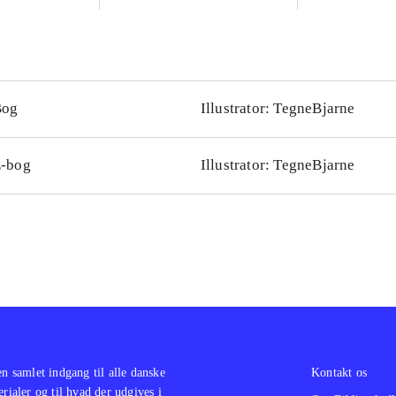
litteraturundervisning
Bog
Illustrator: TegneBjarne
-bog
Illustrator: TegneBjarne
en samlet indgang til alle danske
Kontakt os
erialer og til hvad der udgives i