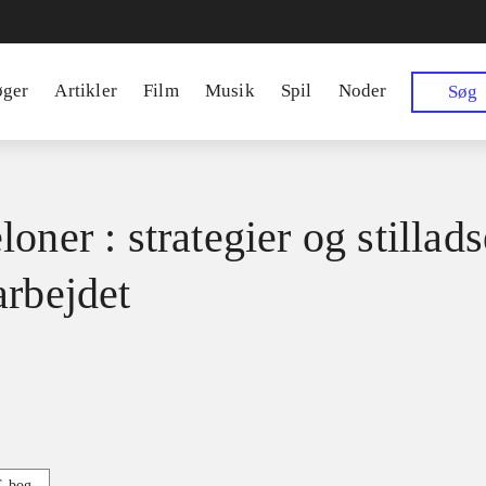
øger
Artikler
Film
Musik
Spil
Noder
Søg
oner : strategier og stilladse
arbejdet
E-bog