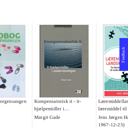
Feedback
morgensangen
Kompensatorisk it - it-
Læremiddellan
hjælpemidler i
læremiddel ti
undervisningen
Margit Gade
Jens Jørgen H
1967-12-23)