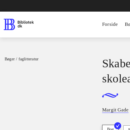
Forside
B
Bøger / faglitteratur
Skabel
skole
Margit Gade
Bog