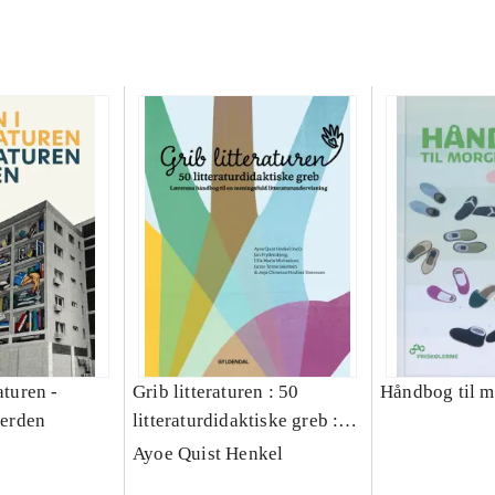
aturen -
Grib litteraturen : 50
Håndbog til 
verden
litteraturdidaktiske greb :
lærerens håndbog til en
Ayoe Quist Henkel
meningsfuld