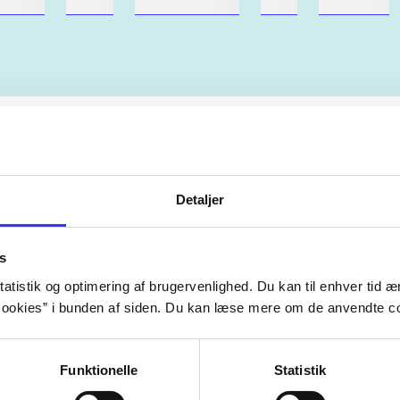
ebøger
ridning
hestesygdomme
vokal
sygdomme
Artiklerne i
handler ofte om
lorem ipsum dolor sit amet ...
Tidsskrift
Detaljer
s
atistik og optimering af brugervenlighed. Du kan til enhver tid æn
ookies” i bunden af siden. Du kan læse mere om de anvendte co
Funktionelle
Statistik