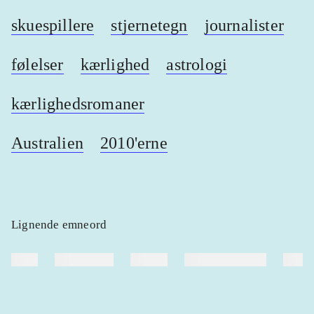
skuespillere
stjernetegn
journalister
følelser
kærlighed
astrologi
kærlighedsromaner
Australien
2010'erne
Lignende emneord
heste
børnebøger
ridning
hestesygdomme
vokal