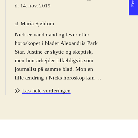
d. 14. nov. 2019
Maria Sjøblom
af
Nick er vandmand og lever efter
horoskopet i bladet Alexandria Park
Star. Justine er skytte og skeptisk,
men hun arbejder tilfældigvis som
journalist på samme blad. Mon en
lille ændring i Nicks horoskop kan få
ham til at åbne øjnene op for deres
Læs hele vurderingen
kærlighed? Australsk feel good-
romance for voksne kvinder (som
elsker stjernetegn og horoskoper)
.
Justine har endelig fået arbejdet sig
op til en rigtig journaliststilling på
Alexandria Park Star. Som