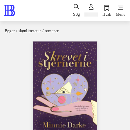
Søg
Log ind
Husk
Menu
Bøger / skønlitteratur / romaner