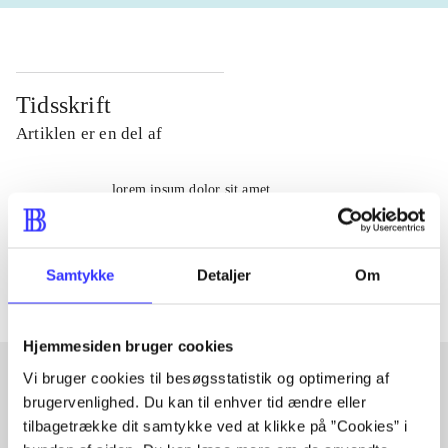
Tidsskrift
Artiklen er en del af
lorem ipsum dolor sit amet ...
Tidsskrift
Artiklerne i
handler ofte om
Samtykke
Detaljer
Om
Hjemmesiden bruger cookies
Vi bruger cookies til besøgsstatistik og optimering af
brugervenlighed. Du kan til enhver tid ændre eller
Artikler med samme emner
tilbagetrække dit samtykke ved at klikke på ”Cookies” i