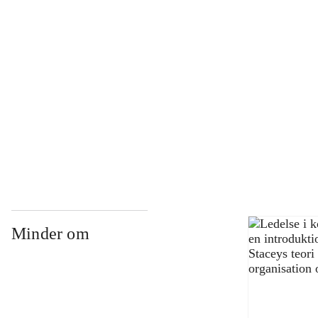
...
...
...
Minder om