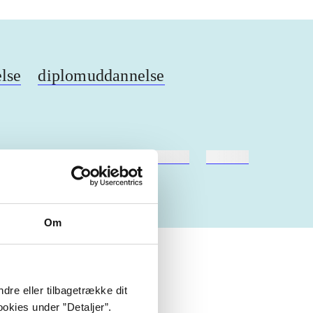
lse
diplomuddannelse
hestesport
træning
skolebøger
hesteavl
Om
 om
dre eller tilbagetrække dit
okies under ”Detaljer”.