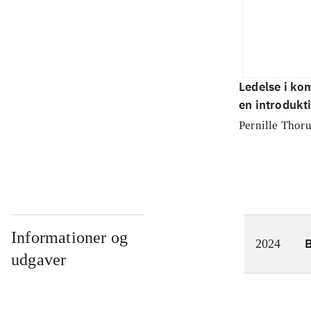
Ledelse i kom
en introdukti
Staceys teor
Pernille Thor
organisation
Informationer og
2024
udgaver