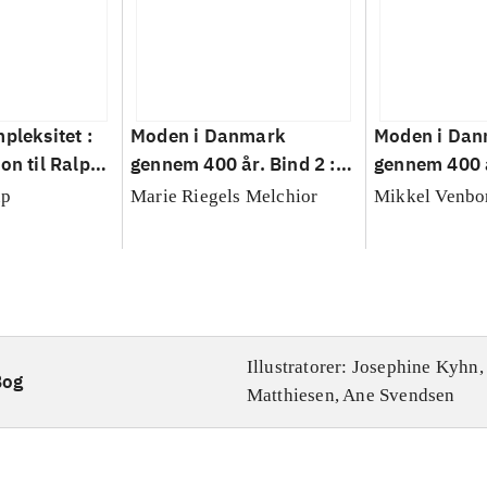
pleksitet :
Moden i Danmark
Moden i Da
on til Ralph
gennem 400 år. Bind 2 :
gennem 400 å
i om
1900-2020 : chik, smart,
1660-1900 : 
up
Marie Riegels Melchior
Mikkel Venbo
 og ledelse
moderne
luksus, velk
Illustratorer: Josephine Kyhn
Bog
Matthiesen, Ane Svendsen