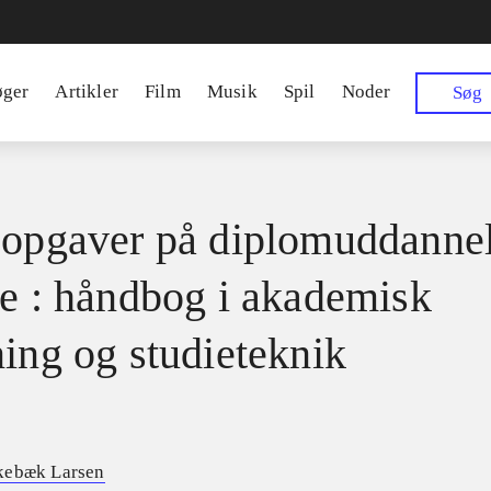
øger
Artikler
Film
Musik
Spil
Noder
Søg
 opgaver på diplomuddannel
se : håndbog i akademisk
ning og studieteknik
kebæk Larsen