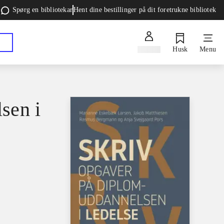
Spørg en bibliotekar
Hent dine bestillinger på dit foretrukne bibliotek
Log ind
Husk
Menu
sen i