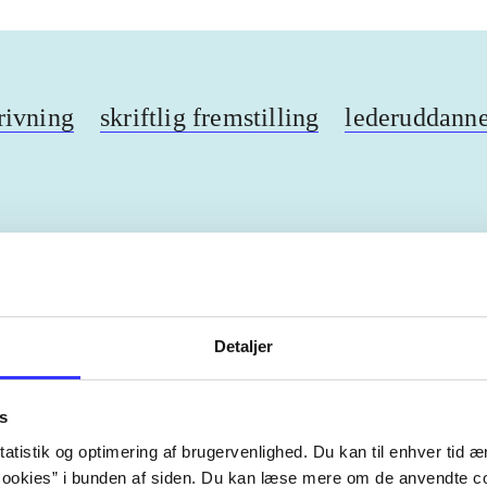
rivning
skriftlig fremstilling
lederuddanne
ebøger
ridning
hestesygdomme
vokal
sygdomme
Detaljer
s
Artiklerne i
handler ofte
lorem ipsum dolor sit amet ...
atistik og optimering af brugervenlighed. Du kan til enhver tid æn
Tidsskrift
ookies” i bunden af siden. Du kan læse mere om de anvendte co