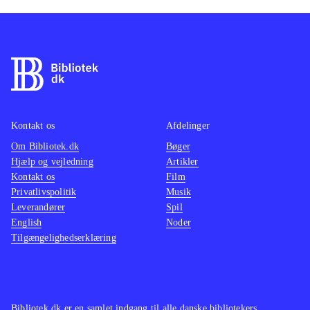
Kontakt os
Afdelinger
Om Bibliotek.dk
Bøger
Hjælp og vejledning
Artikler
Kontakt os
Film
Privatlivspolitik
Musik
Leverandører
Spil
English
Noder
Tilgængelighedserklæring
Bibliotek.dk er en samlet indgang til alle danske bibliotekers