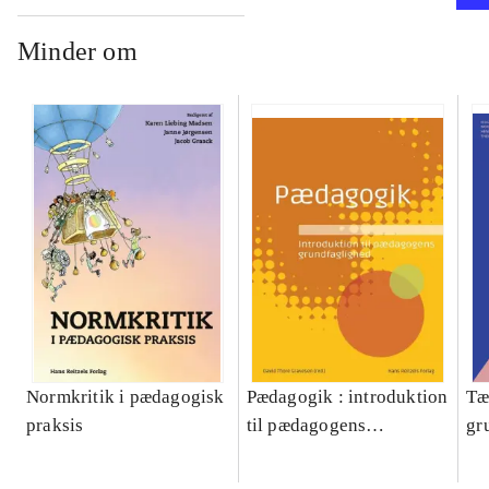
Minder om
Normkritik i pædagogisk
Pædagogik : introduktion
Tæ
praksis
til pædagogens
gr
grundfaglighed
pæ