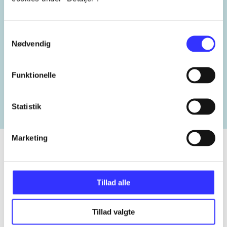
pædagoguddannelse
Samtykkevalg
Nødvendig
Lignende emneord
Funktionelle
heste
børnebøger
ridning
hestesygdomme
vokal
Statistik
Marketing
Tidsskrift
Tillad alle
Artiklen er en del af
Tillad valgte
lorem ipsum dolor sit amet ...