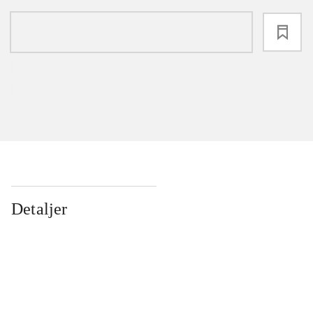
loading
Detaljer
...
...
...
...
...
...