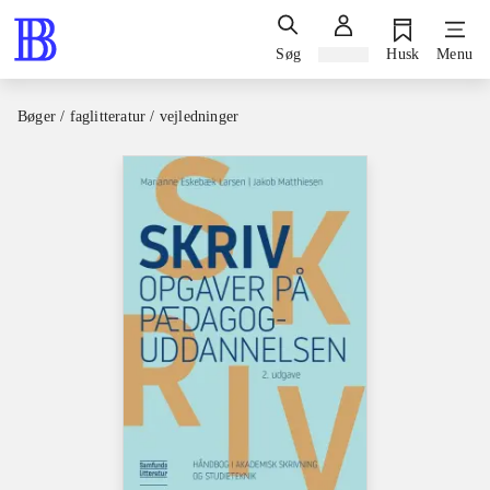
Søg
Log ind
Husk
Menu
Bøger / faglitteratur / vejledninger