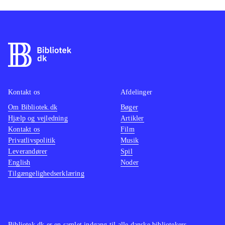
Kontakt os
Afdelinger
Om Bibliotek.dk
Bøger
Hjælp og vejledning
Artikler
Kontakt os
Film
Privatlivspolitik
Musik
Leverandører
Spil
English
Noder
Tilgængelighedserklæring
Bibliotek.dk er en samlet indgang til alle danske bibliotekers