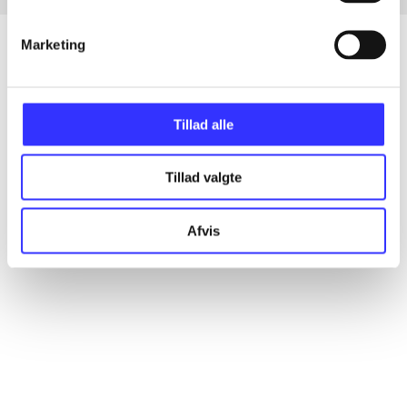
Marketing
Artikler
Tillad alle
Alle registrerede artikler fordelt på udgivelser
Tillad valgte
...
Afvis
...
...
...