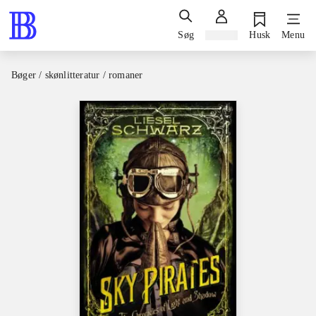
Søg
Log ind
Husk
Menu
Bøger / skønlitteratur / romaner