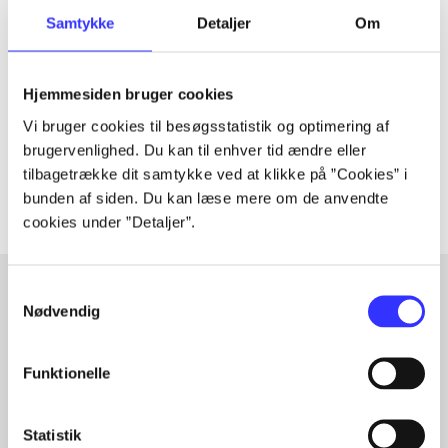
Tidsskrift
Samtykke
Detaljer
Om
Artiklen er en del af
Hjemmesiden bruger cookies
lorem ipsum dolor sit amet ...
Vi bruger cookies til besøgsstatistik og optimering af
Tidsskrift
brugervenlighed. Du kan til enhver tid ændre eller
Artiklerne i
handler ofte om
tilbagetrække dit samtykke ved at klikke på ”Cookies” i
bunden af siden. Du kan læse mere om de anvendte
cookies under ”Detaljer”.
Samtykkevalg
Nødvendig
Artikler med samme emner
Fra
Funktionelle
Statistik