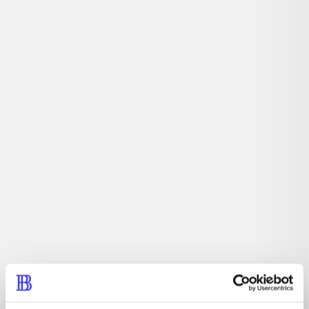
Artikler med samme emner
Fra
Artikler
Alle registrerede artikler fordelt på udgivelser
...
...
...
...
...