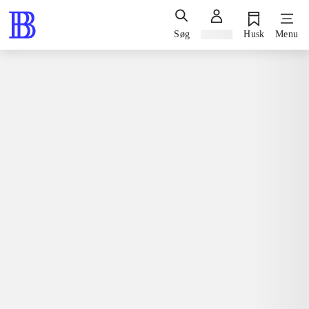
Søg
Log ind
Husk
Menu
Spil / computerspil
Playstation 3, 2012
Skylanders giants
Playstation 3
Xbox 360
Wii
loading