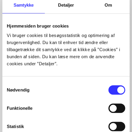
Samtykke
Detaljer
Om
Minder om
Hjemmesiden bruger cookies
Vi bruger cookies til besøgsstatistik og optimering af
brugervenlighed. Du kan til enhver tid ændre eller
tilbagetrække dit samtykke ved at klikke på ”Cookies” i
bunden af siden. Du kan læse mere om de anvendte
cookies under ”Detaljer”.
Samtykkevalg
Nødvendig
Funktionelle
Lego The lord of the
Kung fu panda 2
Sk
rings
Su
Statistik