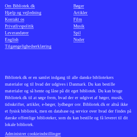
figurer (2 små, 1 stor), en Portal of
og da s
Om Bibliotek.dk
Bøger
Power, byttekort og klistermærker. At
har en 
Hjælp og vejledning
Artikler
Kontakt os
Film
man skal bruge både figurer og
buy, hv
Privatlivspolitik
Musik
portal, vil uden tvivl besværliggøre
i en ud
Leverandører
Spil
klargøring af dette materiale
.
ville d
English
Noder
Tilgængelighedserklæring
ønskes
Bibliotek.dk er en samlet indgang til alle danske bibliotekers
materialer og til hvad der udgives i Danmark. Du kan bestille
materialer og så hente og låne på dit eget bibliotek. Du kan bruge
Bibliotek.dk til at søge frem, hvad der er udgivet af bøger, musik,
tidsskrifter, artikler, e-bøger, lydbøger osv. Bibliotek.dk er altså ikke
et fysisk bibliotek, men en database og service over hvad der findes på
danske offentlige biblioteker, som du kan bestille og få leveret til dit
lokale bibliotek.
Administrer cookieindstillinger