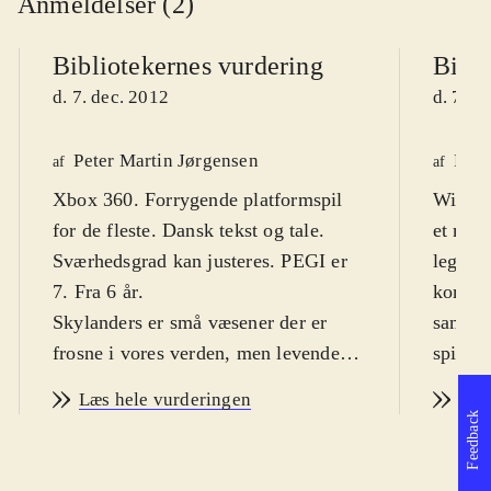
Anmeldelser (2)
Bibliotekernes vurdering
Bibli
d. 7. dec. 2012
d. 7. d
Peter Martin Jørgensen
Finn
af
af
Xbox 360. Forrygende platformspil
Wii. Ac
for de fleste. Dansk tekst og tale.
et meg
Sværhedsgrad kan justeres. PEGI er
legetø
7. Fra 6 år
.
kombine
Skylanders er små væsener der er
samlerk
frosne i vores verden, men levende
spilver
helte i Skylands. Her er Xbox'en
Målgru
Læs hele vurderingen
Læs
mediet mellem de to. Med til spillet
spille
Feedback
følger tre fysiske figurer. Når de
noget 
placeres på den medfølgende Portal
skræmm