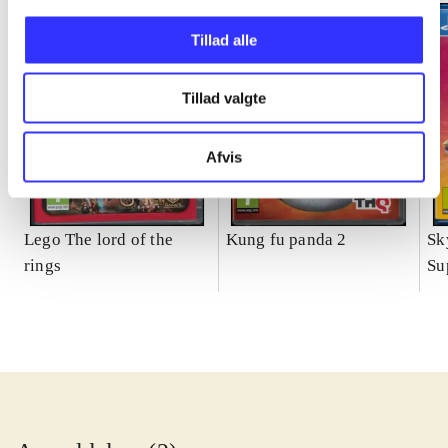
Tillad alle
Tillad valgte
Afvis
Lego The lord of the
Kung fu panda 2
Sk
rings
Su