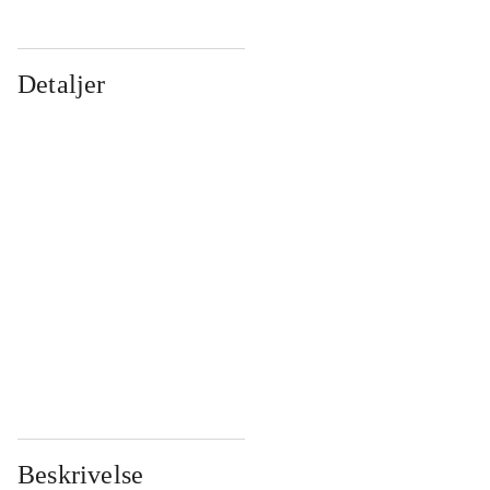
Detaljer
...
...
...
...
...
...
...
...
...
...
...
...
Beskrivelse