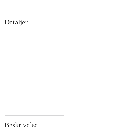
Detaljer
...
...
...
...
...
...
...
...
...
...
...
...
Beskrivelse