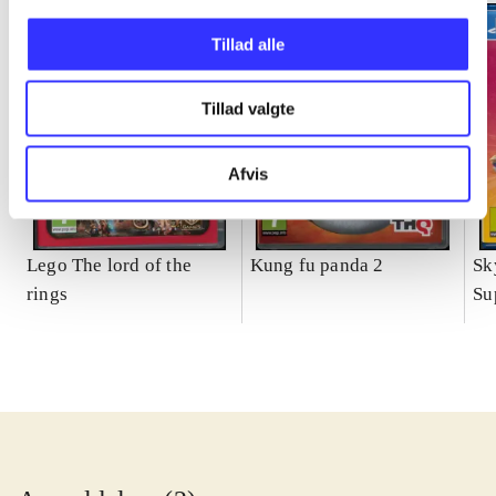
Tillad alle
Tillad valgte
Afvis
Lego The lord of the
Kung fu panda 2
Sk
rings
Su