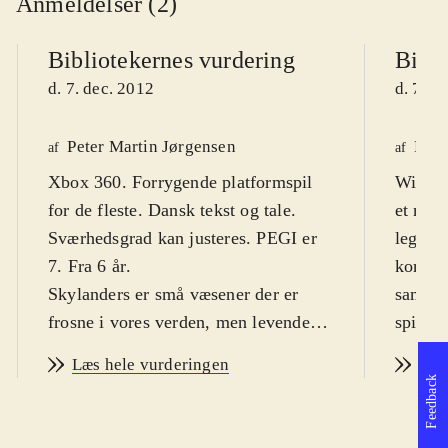
Anmeldelser (2)
Bibliotekernes vurdering
Bibli
d. 7. dec. 2012
d. 7. d
Peter Martin Jørgensen
Finn
af
af
Xbox 360. Forrygende platformspil
Wii. Ac
for de fleste. Dansk tekst og tale.
et meg
Sværhedsgrad kan justeres. PEGI er
legetø
7. Fra 6 år
.
kombine
Skylanders er små væsener der er
samlerk
frosne i vores verden, men levende
spilver
helte i Skylands. Her er Xbox'en
Målgru
Læs hele vurderingen
Læs
mediet mellem de to. Med til spillet
spille
Feedback
følger tre fysiske figurer. Når de
noget 
placeres på den medfølgende Portal
skræmm