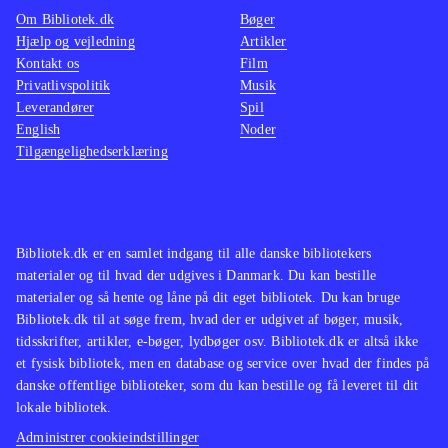
figurer (2 små, 1 stor), en Portal of
og da s
Om Bibliotek.dk
Bøger
Power, byttekort og klistermærker. At
har en 
Hjælp og vejledning
Artikler
Kontakt os
Film
man skal bruge både figurer og
buy, hv
Privatlivspolitik
Musik
portal, vil uden tvivl besværliggøre
i en ud
Leverandører
Spil
klargøring af dette materiale
.
ville d
English
Noder
Tilgængelighedserklæring
ønskes
Bibliotek.dk er en samlet indgang til alle danske bibliotekers
materialer og til hvad der udgives i Danmark. Du kan bestille
materialer og så hente og låne på dit eget bibliotek. Du kan bruge
Bibliotek.dk til at søge frem, hvad der er udgivet af bøger, musik,
tidsskrifter, artikler, e-bøger, lydbøger osv. Bibliotek.dk er altså ikke
et fysisk bibliotek, men en database og service over hvad der findes på
danske offentlige biblioteker, som du kan bestille og få leveret til dit
lokale bibliotek.
Administrer cookieindstillinger