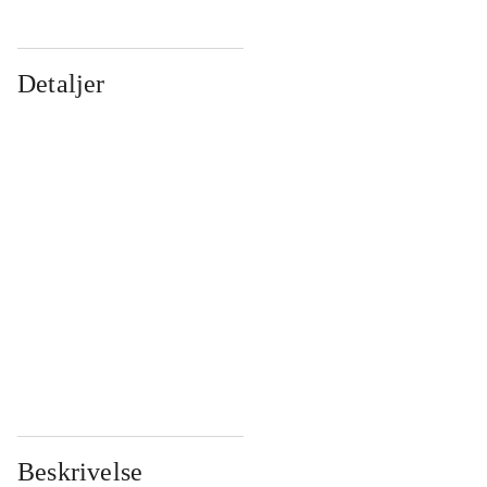
Detaljer
...
...
...
...
...
...
...
...
...
...
...
...
Beskrivelse