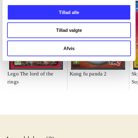
Tillad alle
Tillad valgte
Afvis
Lego The lord of the
Kung fu panda 2
Sk
rings
Su