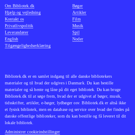
figurer (2 små, 1 stor), en Portal of
og da s
Om Bibliotek.dk
Bøger
Power, byttekort og klistermærker. At
har en 
Hjælp og vejledning
Artikler
Kontakt os
Film
man skal bruge både figurer og
buy, hv
Privatlivspolitik
Musik
portal, vil uden tvivl besværliggøre
i en ud
Leverandører
Spil
klargøring af dette materiale
.
ville d
English
Noder
Tilgængelighedserklæring
ønskes
Bibliotek.dk er en samlet indgang til alle danske bibliotekers
materialer og til hvad der udgives i Danmark. Du kan bestille
materialer og så hente og låne på dit eget bibliotek. Du kan bruge
Bibliotek.dk til at søge frem, hvad der er udgivet af bøger, musik,
tidsskrifter, artikler, e-bøger, lydbøger osv. Bibliotek.dk er altså ikke
et fysisk bibliotek, men en database og service over hvad der findes på
danske offentlige biblioteker, som du kan bestille og få leveret til dit
lokale bibliotek.
Administrer cookieindstillinger