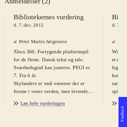
Anmeldelser (2)
Bibliotekernes vurdering
Bibli
d. 7. dec. 2012
d. 7. d
Peter Martin Jørgensen
Finn
af
af
Xbox 360. Forrygende platformspil
Wii. Ac
for de fleste. Dansk tekst og tale.
et meg
Sværhedsgrad kan justeres. PEGI er
legetø
7. Fra 6 år
.
kombine
Skylanders er små væsener der er
samlerk
frosne i vores verden, men levende
spilver
helte i Skylands. Her er Xbox'en
Målgru
Læs hele vurderingen
Læs
mediet mellem de to. Med til spillet
spille
Feedback
følger tre fysiske figurer. Når de
noget 
placeres på den medfølgende Portal
skræmm