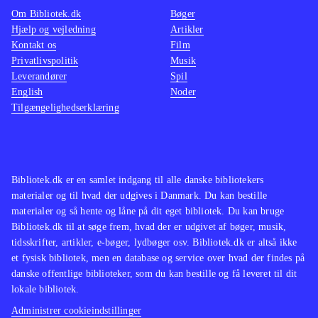
figurer (2 små, 1 stor), en Portal of
og da s
Om Bibliotek.dk
Bøger
Power, byttekort og klistermærker. At
har en 
Hjælp og vejledning
Artikler
Kontakt os
Film
man skal bruge både figurer og
buy, hv
Privatlivspolitik
Musik
portal, vil uden tvivl besværliggøre
i en ud
Leverandører
Spil
klargøring af dette materiale
.
ville d
English
Noder
Tilgængelighedserklæring
ønskes
Bibliotek.dk er en samlet indgang til alle danske bibliotekers
materialer og til hvad der udgives i Danmark. Du kan bestille
materialer og så hente og låne på dit eget bibliotek. Du kan bruge
Bibliotek.dk til at søge frem, hvad der er udgivet af bøger, musik,
tidsskrifter, artikler, e-bøger, lydbøger osv. Bibliotek.dk er altså ikke
et fysisk bibliotek, men en database og service over hvad der findes på
danske offentlige biblioteker, som du kan bestille og få leveret til dit
lokale bibliotek.
Administrer cookieindstillinger