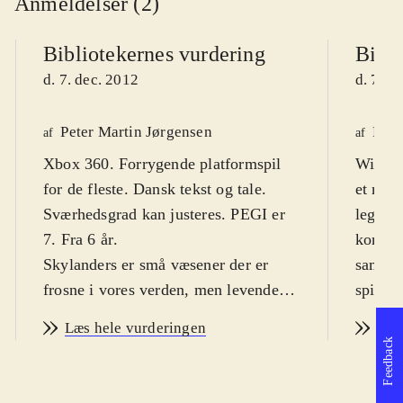
Anmeldelser (2)
Bibliotekernes vurdering
Bibli
d. 7. dec. 2012
d. 7. d
Peter Martin Jørgensen
Finn
af
af
Xbox 360. Forrygende platformspil
Wii. Ac
for de fleste. Dansk tekst og tale.
et meg
Sværhedsgrad kan justeres. PEGI er
legetø
7. Fra 6 år
.
kombine
Skylanders er små væsener der er
samlerk
frosne i vores verden, men levende
spilver
helte i Skylands. Her er Xbox'en
Målgru
Læs hele vurderingen
Læs
mediet mellem de to. Med til spillet
spille
Feedback
følger tre fysiske figurer. Når de
noget 
placeres på den medfølgende Portal
skræmm