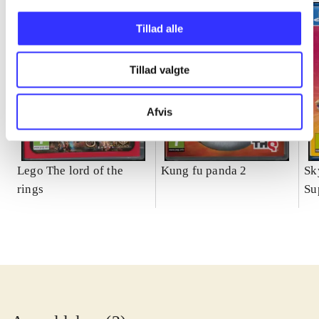
Tillad alle
Tillad valgte
Afvis
Lego The lord of the
Kung fu panda 2
Sk
rings
Su