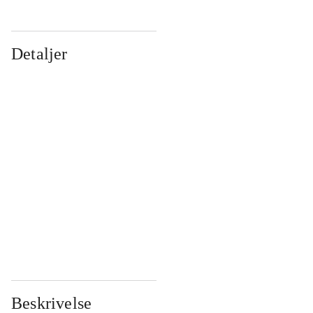
Detaljer
...
...
...
...
...
...
...
...
...
...
...
...
Beskrivelse