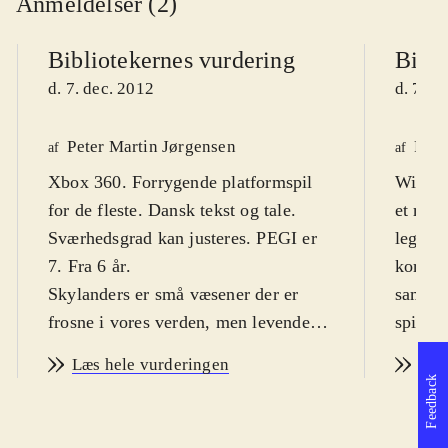
Anmeldelser (2)
Bibliotekernes vurdering
Bibli
d. 7. dec. 2012
d. 7. d
Peter Martin Jørgensen
Finn
af
af
Xbox 360. Forrygende platformspil
Wii. Ac
for de fleste. Dansk tekst og tale.
et meg
Sværhedsgrad kan justeres. PEGI er
legetø
7. Fra 6 år
.
kombine
Skylanders er små væsener der er
samlerk
frosne i vores verden, men levende
spilver
helte i Skylands. Her er Xbox'en
Målgru
Læs hele vurderingen
Læs
mediet mellem de to. Med til spillet
spille
Feedback
følger tre fysiske figurer. Når de
noget 
placeres på den medfølgende Portal
skræmm