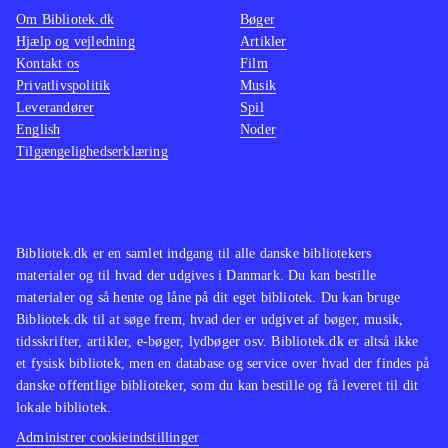
figurer (2 små, 1 stor), en Portal of
og da s
Om Bibliotek.dk
Bøger
Power, byttekort og klistermærker. At
har en 
Hjælp og vejledning
Artikler
Kontakt os
Film
man skal bruge både figurer og
buy, hv
Privatlivspolitik
Musik
portal, vil uden tvivl besværliggøre
i en ud
Leverandører
Spil
klargøring af dette materiale
.
ville d
English
Noder
Tilgængelighedserklæring
ønskes
Bibliotek.dk er en samlet indgang til alle danske bibliotekers
materialer og til hvad der udgives i Danmark. Du kan bestille
materialer og så hente og låne på dit eget bibliotek. Du kan bruge
Bibliotek.dk til at søge frem, hvad der er udgivet af bøger, musik,
tidsskrifter, artikler, e-bøger, lydbøger osv. Bibliotek.dk er altså ikke
et fysisk bibliotek, men en database og service over hvad der findes på
danske offentlige biblioteker, som du kan bestille og få leveret til dit
lokale bibliotek.
Administrer cookieindstillinger