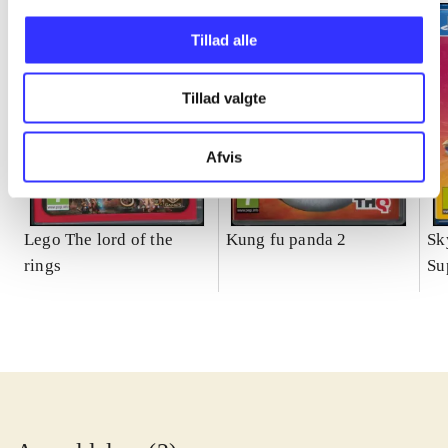
Tillad alle
Tillad valgte
Afvis
Lego The lord of the
Kung fu panda 2
Sk
rings
Su