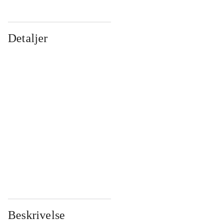
Detaljer
...
...
...
...
...
...
...
...
...
...
...
...
Beskrivelse