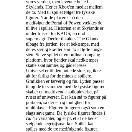
vores verden, men levende helte i
Skylands. Her er Xbox'en mediet mellem
de to. Med til spillet følger tre fysiske
figurer. Når de placeres på den
medfølgende Portal of Power, vækkes de
til live i spillet. Historien er at Skylands er
under trussel fra KAOS, en ond
supermagt. Derfor tilkaldes The Giants
tilbage fra jorden, for at bekæmpe, med
deres særlig kræfter som fx at løfte tunge
sten. Selve spillet er en ordinær omgang
platform, hvor fjender skal nedkæmpes,
skatte skal samles og gåder løses.
Universet er til den nuttede side, og ikke
alt for farligt for de mindste spillere.
Grafikken er farverig og fin. Lyden passer
til og de to sammen med de fysiske figurer
skaber en medrivende spiloplevelse, på
tværs af universer. Der kan stå to figurer på
portalen, så der er rig mulighed for
multiplayer. Figuren fungerer også som en
slags savegame. De fysiske figurer findes i
ca. 45 varianter, og er pt. et af de bedst
sælgende legetøjsmærker. Spillet kan
spilles med de tre medfølgende figurer
.