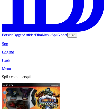
Forside
Bøger
Artikler
Film
Musik
Spil
Noder
Søg
Søg
Log ind
Husk
Menu
Spil / computerspil