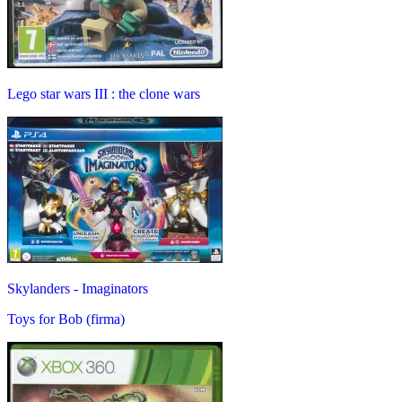
Lego star wars III : the clone wars
Skylanders - Imaginators
Toys for Bob (firma)