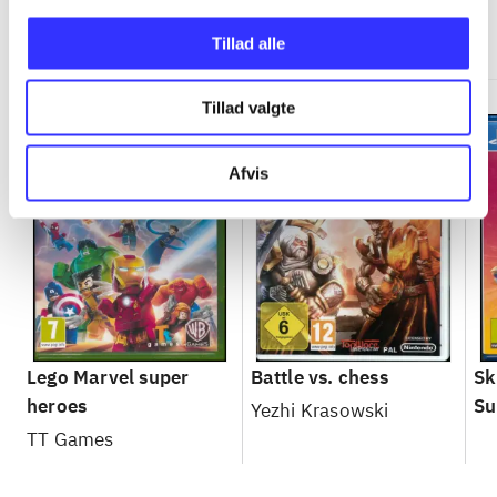
Minder om
Tillad alle
Tillad valgte
Afvis
Lego Marvel super
Battle vs. chess
Sk
heroes
Su
Yezhi Krasowski
TT Games