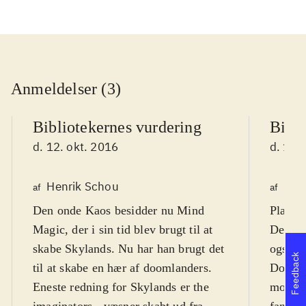
Anmeldelser (3)
Bibliotekernes vurdering
Bibli
d. 12. okt. 2016
d. 12.
Henrik Schou
Finn
af
af
Den onde Kaos besidder nu Mind
Platfor
Magic, der i sin tid blev brugt til at
Det er
skabe Skylands. Nu har han brugt det
også, 
Feedback
til at skabe en hær af doomlanders.
Doomla
Eneste redning for Skylands er the
modstå