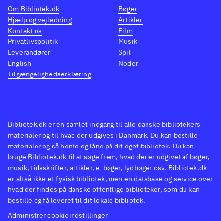
populær. Udover spillene i
Derudo
Om Bibliotek.dk
Bøger
Skylanders serien fx
Skylanders -
del, h
Hjælp og vejledning
Artikler
Superchargers
Skylanders - Swap
design
Kontakt os
Film
force
Lego dimensions
(Playstation 4)
loot. D
Privatlivspolitik
Musik
Leverandører
Spil
og Skylanders - Swap force
spillet
English
Noder
(playstation 3) ) findes der også Lego
ikoner
Tilgængelighedserklæring
dimensions (Playstation 4), der
Andre t
bygger på samme principper
Den
dimens
såkaldte Toys-to-Life genre er
Disney 
populær. Udover spillene i
spil e
Bibliotek.dk er en samlet indgang til alle danske bibliotekers
materialer og til hvad der udgives i Danmark. Du kan bestille
Skylanders serien fx Skylanders -
materialer og så hente og låne på dit eget bibliotek. Du kan
Superchargers (Playstation 4) og
bruge Bibliotek.dk til at søge frem, hvad der er udgivet af bøger,
(playstation 3) ) findes der også Lego
musik, tidsskrifter, artikler, e-bøger, lydbøger osv. Bibliotek.dk
er altså ikke et fysisk bibliotek, men en database og service over
dimensions (Playstation 4), der
hvad der findes på danske offentlige biblioteker, som du kan
bygger på samme principper
Den
bestille og få leveret til dit lokale bibliotek.
såkaldte Toys-to-Life genre er
Administrer cookieindstillinger