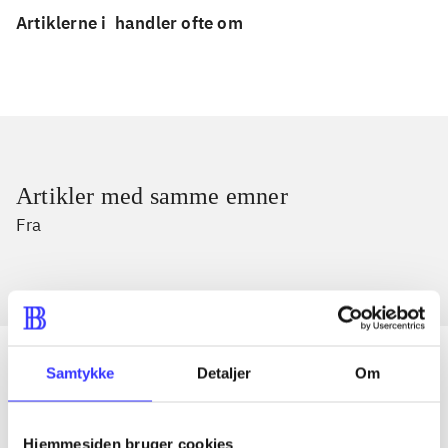
Artiklerne i
handler ofte om
Artikler med samme emner
Fra
Samtykke
Detaljer
Om
Artikler
Hjemmesiden bruger cookies