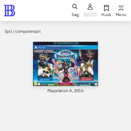
Søg
Log ind
Husk
Menu
Spil / computerspil
Playstation 4, 2016