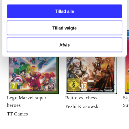
Minder om
Tillad alle
Tillad valgte
Afvis
Lego Marvel super
Battle vs. chess
Sk
heroes
Su
Yezhi Krasowski
TT Games