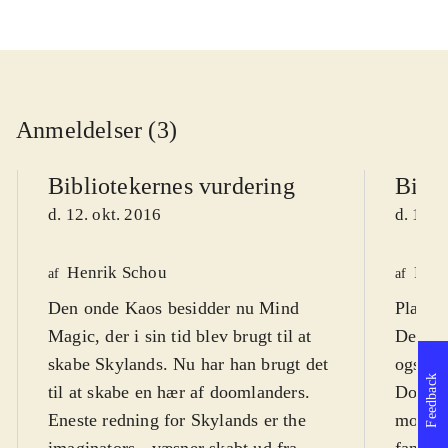
Anmeldelser (3)
Bibliotekernes vurdering
Bibli
d. 12. okt. 2016
d. 12. 
Henrik Schou
Finn
af
af
Den onde Kaos besidder nu Mind
Platfor
Magic, der i sin tid blev brugt til at
Det er
skabe Skylands. Nu har han brugt det
også, 
Feedback
til at skabe en hær af doomlanders.
Doomla
Eneste redning for Skylands er the
modstå