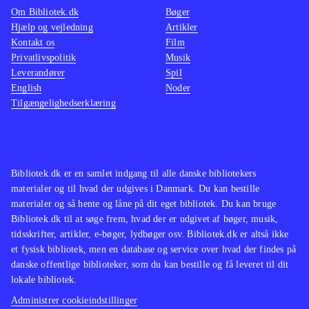
populær. Udover spillene i
Derudo
Om Bibliotek.dk
Bøger
Skylanders serien fx
Skylanders -
del, h
Hjælp og vejledning
Artikler
Superchargers
Skylanders - Swap
design
Kontakt os
Film
force
Lego dimensions
(Playstation 4)
loot. D
Privatlivspolitik
Musik
Leverandører
Spil
og Skylanders - Swap force
spillet
English
Noder
(playstation 3) ) findes der også Lego
ikoner
Tilgængelighedserklæring
dimensions (Playstation 4), der
Andre t
bygger på samme principper
Den
dimens
såkaldte Toys-to-Life genre er
Disney 
populær. Udover spillene i
spil e
Bibliotek.dk er en samlet indgang til alle danske bibliotekers
materialer og til hvad der udgives i Danmark. Du kan bestille
Skylanders serien fx Skylanders -
materialer og så hente og låne på dit eget bibliotek. Du kan bruge
Superchargers (Playstation 4) og
Bibliotek.dk til at søge frem, hvad der er udgivet af bøger, musik,
(playstation 3) ) findes der også Lego
tidsskrifter, artikler, e-bøger, lydbøger osv. Bibliotek.dk er altså ikke
et fysisk bibliotek, men en database og service over hvad der findes på
dimensions (Playstation 4), der
danske offentlige biblioteker, som du kan bestille og få leveret til dit
bygger på samme principper
Den
lokale bibliotek.
såkaldte Toys-to-Life genre er
Administrer cookieindstillinger