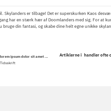
l. Skylanders er tilbage! Det er superskurken Kaos desvæ
ang har en stærk hær af Doomlanders med sig. For at k
u bruge din fantasi, og skabe dine helt egne unikke skyla
Artiklerne i
handler ofte
lorem ipsum dolor sit amet ...
Tidsskrift