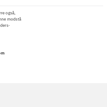
rre også,
unne modstå
nders-
 om