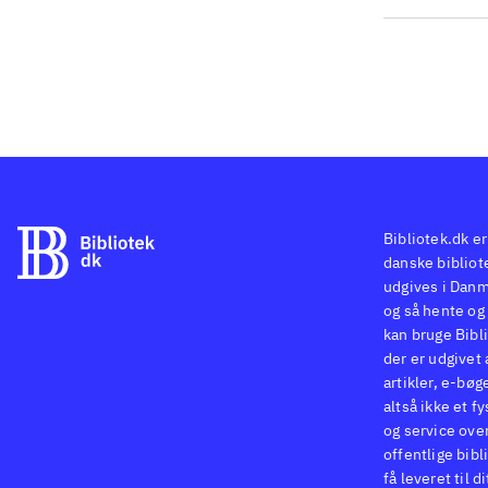
pop
Sup
Leg
pri
spi
(Pl
der
Bibliotek.dk er
danske bibliote
udgives i Danm
og så hente og 
kan bruge Bibli
der er udgivet 
artikler, e-bøg
altså ikke et f
og service ove
offentlige bibl
få leveret til d