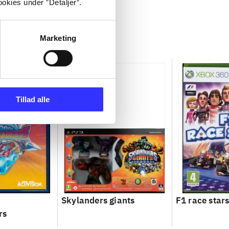
okies under ”Detaljer”.
Marketing
Tillad alle
Skylanders giants
F1 race star
rs