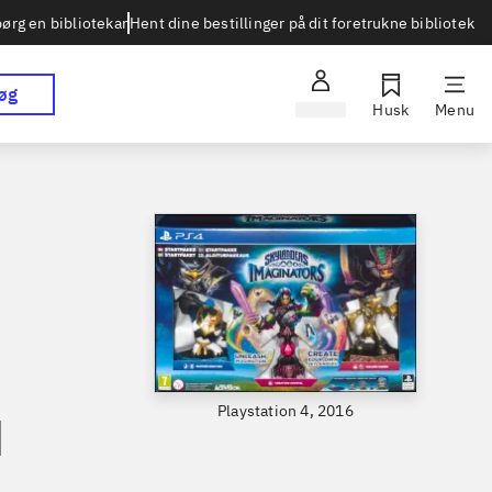
Hent dine bestillinger på dit foretrukne bibliotek
ørg en bibliotekar
øg
Log ind
Husk
Menu
Playstation 4, 2016