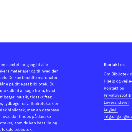
ulær. Udover spillene i Skylanders serien fx Skylan
erchargers (Playstation 4) og
(playstation 3) ) find
o dimensions (Playstation 4), der bygger på samm
ncipper
Den såkaldte Toys-to-Life genre er populær
llene i Skylanders serien fx Skylanders - Supercha
aystation 4) og Skylanders - Swap force (playstation 
 også
(Playstation 4), der bygger på samme princip
 en samlet indgang til alle
Kontakt os
kers materialer og til hvad der
Om Bibliotek.
ark. Du kan bestille materialer
Hjælp og vejle
låne på dit eget bibliotek. Du
Kontakt os
otek.dk til at søge frem, hvad
Privatlivspoliti
af bøger, musik, tidsskrifter,
Leverandører
er, lydbøger osv. Bibliotek.dk er
English
ysisk bibliotek, men en database
r hvad der findes på danske
Tilgængelighe
ioteker, som du kan bestille og
it lokale bibliotek.