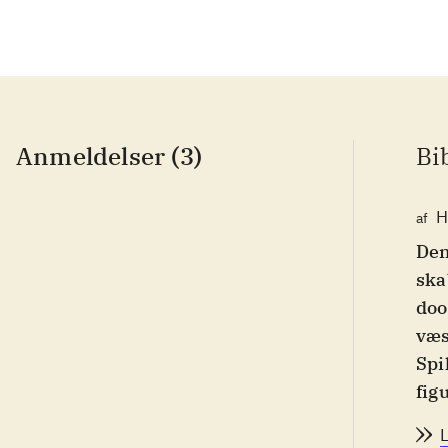
Anmeldelser (3)
Bi
H
af
Den
ska
doo
væs
Spi
fig
ska
bes