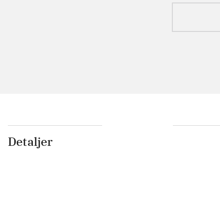
Detaljer
...
...
...
...