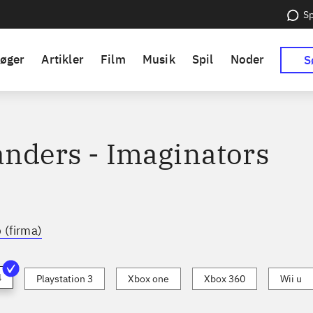
Sp
øger
Artikler
Film
Musik
Spil
Noder
S
anders - Imaginators
 (firma)
4
Playstation 3
Xbox one
Xbox 360
Wii u