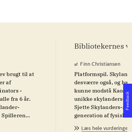
Bibliotekernes v
Finn Christiansen
af
v brugt til at
Platformspil. Skyland
ær af
desværre også, og han
inators -
kunne modstå Kaos, sk
Feedback
lle fra 6 år
.
unikke skylanders-krig
ylander-
Sjette Skylanders-spil
. Spilleren
generation af fysiske f
tforme og
en portal, to figurer 
Læs hele vurderingen
Udover 31 nye
Skylander kan gemmes.