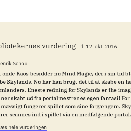
bliotekernes vurdering
d. 12. okt. 2016
enrik Schou
 onde Kaos besidder nu Mind Magic, der i sin tid ble
be Skylands. Nu har han brugt det til at skabe en h
mlanders. Eneste redning for Skylands er the imag
ner skabt ud fra portalmestrenes egen fantasi! For a
lmæssigt fungerer spillet som sine forgængere. Sk
urer scannes ind i spillet via en medfølgende portal
l navigere simple baner, løse puzzles, hoppe på pla
Læs hele vurderingen
ejre fjender. Det kan spilles sammen med en ven. 