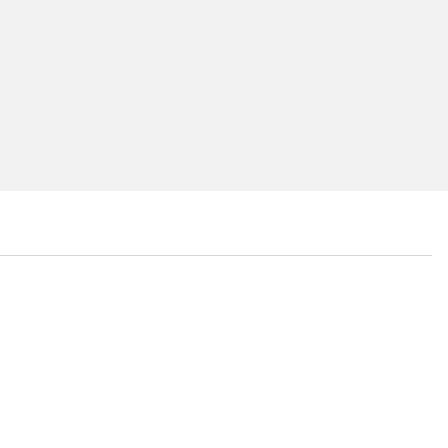
...
...