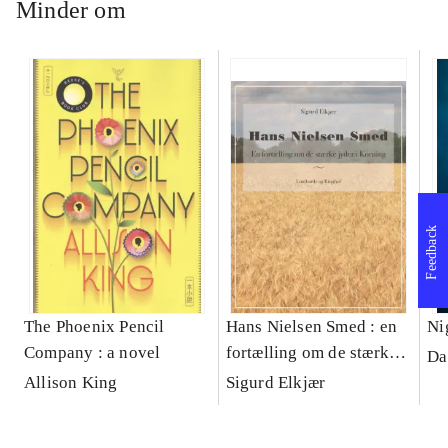
Minder om
Feedback
The Phoenix Pencil
Hans Nielsen Smed : en
Ni
Company : a novel
fortælling om de stærke
Da
jyder i Korning
Allison King
Sigurd Elkjær