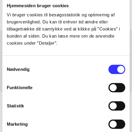
Artiklerne i
handler ofte om
Hjemmesiden bruger cookies
Vi bruger cookies til besøgsstatistik og optimering af
brugervenlighed. Du kan til enhver tid ændre eller
tilbagetrække dit samtykke ved at klikke på ”Cookies” i
bunden af siden. Du kan læse mere om de anvendte
cookies under ”Detaljer”.
Artikler med samme emner
Fra
Samtykkevalg
Nødvendig
Funktionelle
Statistik
Artikler
Marketing
Alle registrerede artikler fordelt på udgivelser