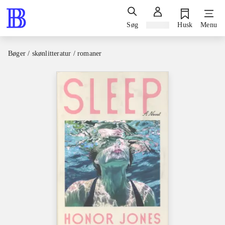
Søg
Log ind
Husk
Menu
Bøger / skønlitteratur / romaner