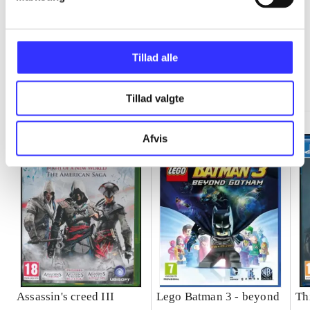
Tillad alle
Minder om
Tillad valgte
Afvis
Assassin's creed III
Lego Batman 3 - beyond
Th