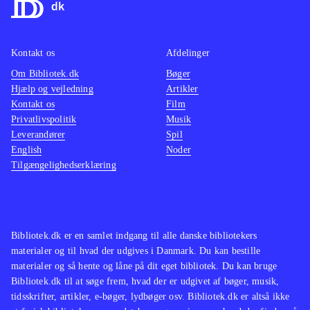
nedlægge stribevis af kriminelle med
med en
martial arts eller diverse håndvåben.
baggru
Grafikken er tæt på topklassen. Hong
stemme
Kontakt os
Afdelinger
Kongs kaotiske mylder er ekstremt
for vol
Om Bibliotek.dk
Bøger
flot
.
stoffer
Hjælp og vejledning
Artikler
Andre sandbox-spil er GTA-serien og
mest eg
Kontakt os
Film
western-spillet Red dead redemption.
Spillet
Privatlivspolitik
Musik
Leverandører
Spil
En meget populær genre
.
Yakuza
English
Noder
Alt i alt et glimrende spil, som ligger
(Playst
Tilgængelighedserklæring
meget tæt på topkarakter i min lille
der ku
bog. Nævekampene kan være en
(Playst
anelse anstrengende i længden, men
det spolerer ikke det flotte
Bibliotek.dk er en samlet indgang til alle danske bibliotekers
materialer og til hvad der udgives i Danmark. Du kan bestille
helhedsindtryk
.
materialer og så hente og låne på dit eget bibliotek. Du kan bruge
Bibliotek.dk til at søge frem, hvad der er udgivet af bøger, musik,
tidsskrifter, artikler, e-bøger, lydbøger osv. Bibliotek.dk er altså ikke