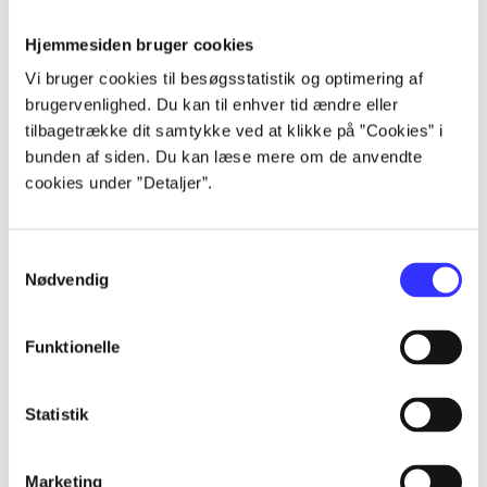
Hjemmesiden bruger cookies
Artikler
Vi bruger cookies til besøgsstatistik og optimering af
Alle registrerede artikler fordelt på udgivelser
brugervenlighed. Du kan til enhver tid ændre eller
tilbagetrække dit samtykke ved at klikke på ”Cookies” i
bunden af siden. Du kan læse mere om de anvendte
...
cookies under ”Detaljer”.
...
Samtykkevalg
Nødvendig
...
Funktionelle
...
Statistik
...
Marketing