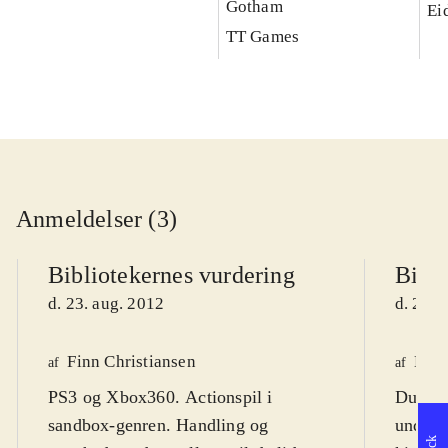
Gotham
Ei
TT Games
Anmeldelser (3)
Bibliotekernes vurdering
Bibli
d. 23. aug. 2012
d. 25. 
Finn Christiansen
Mar
af
af
PS3 og Xbox360. Actionspil i
Du er 
sandbox-genren. Handling og
underco