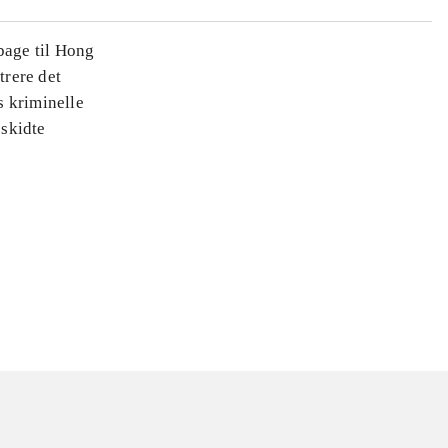
bage til Hong
trere det
s kriminelle
eskidte