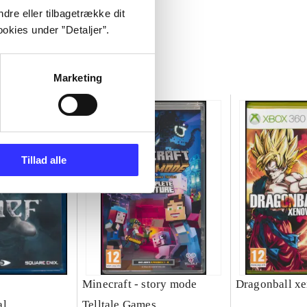
dre eller tilbagetrække dit
okies under ”Detaljer”.
Marketing
Tillad alle
Minecraft - story mode
Dragonball xe
al
Telltale Games