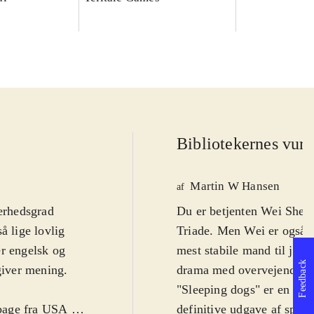
Bibliotekernes vurd
Martin W Hansen
af
ærhedsgrad
Du er betjenten Wei Shen d
så lige lovlig
Triade. Men Wei er også 
er engelsk og
mest stabile mand til jobb
Feedback
giver mening.
drama med overvejende fo
"Sleeping dogs" er en bla
age fra USA til
definitive udgave af spill