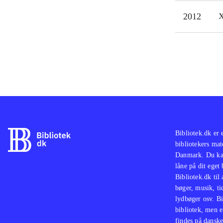
ikke
2012
X
Bibliotek.dk er 
bibliotekers mat
Danmark. Du kan
låne på dit eget
Bibliotek.dk til
bøger, musik, tid
lydbøger osv. Bi
bibliotek, men e
findes på danske