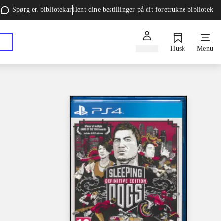
Spørg en bibliotekar
Hent dine bestillinger på dit foretrukne bibliotek
Log ind
Husk
Menu