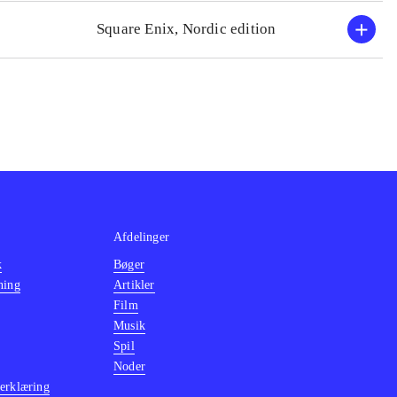
(Playstation 4)
.
Square Enix, Nordic edition
Afdelinger
k
Bøger
ning
Artikler
Film
Musik
Spil
Noder
erklæring