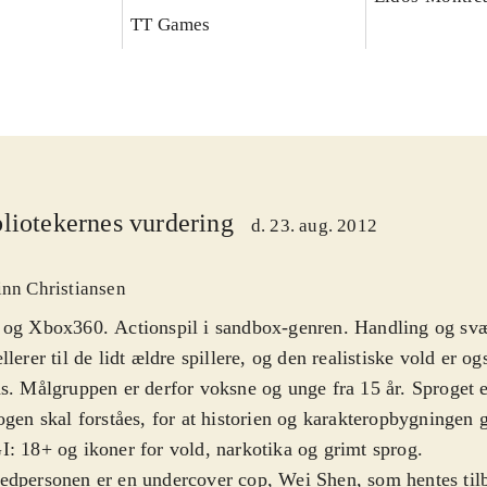
TT Games
liotekernes vurdering
d. 23. aug. 2012
inn Christiansen
 og Xbox360. Actionspil i sandbox-genren. Handling og sv
llerer til de lidt ældre spillere, og den realistiske vold er og
s. Målgruppen er derfor voksne og unge fra 15 år. Sproget 
ogen skal forståes, for at historien og karakteropbygningen 
: 18+ og ikoner for vold, narkotika og grimt sprog
.
dpersonen er en undercover cop, Wei Shen, som hentes tilb