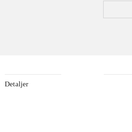
Detaljer
...
...
...
...