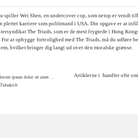
u spiller Wei Shen, en undercover cop, som netop er vendt til
n plettet karriere som politimand i USA. Din opgave er at infil
stersyndikat The Triads, som er de mest frygtede i Hong Kong
 For at opbygge fortrolighed med The Triads, må du udføre b
dem, hvilket bringer dig langt ud over den moralske grænse.
Artiklerne i
handler ofte om
lorem ipsum dolor sit amet ...
Tidsskrift