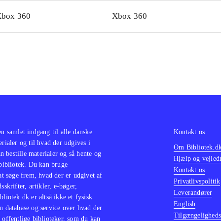
 det flotte helhedsindtryk
.
box 360
Xbox 360
en samlet indgang til alle danske
Kontakt os
erialer og til hvad der udgives i
Om Bibliotek.d
 bestille materialer og så hente og
Hjælp og vejled
 bibliotek. Du kan bruge
Kontakt os
 at søge frem, hvad der er udgivet af
Privatlivspolitik
sskrifter, artikler, e-bøger,
Leverandører
bliotek.dk er altså ikke et fysisk
English
n database og service over hvad der
Tilgængeligheds
 offentlige biblioteker, som du kan