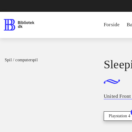
Forside
B
Spil / computerspil
Sleep
United Fron
Playstation 4