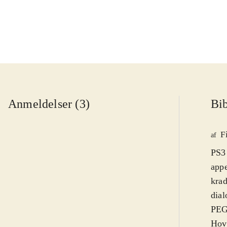
Anmeldelser (3)
Bib
F
af
PS3
appe
krad
dial
PEGI
Hove