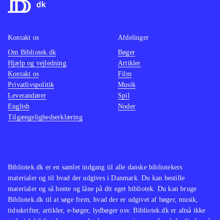
nedlægge stribevis af kriminelle med
med en
martial arts eller diverse håndvåben.
baggru
Grafikken er tæt på topklassen. Hong
stemme
Kontakt os
Afdelinger
Kongs kaotiske mylder er ekstremt
for vol
Om Bibliotek.dk
Bøger
flot
.
stoffer
Hjælp og vejledning
Artikler
Andre sandbox-spil er GTA-serien og
mest eg
Kontakt os
Film
western-spillet Red dead redemption.
Spillet
Privatlivspolitik
Musik
Leverandører
Spil
En meget populær genre
.
Yakuza
English
Noder
Alt i alt et glimrende spil, som ligger
(Playst
Tilgængelighedserklæring
meget tæt på topkarakter i min lille
der ku
bog. Nævekampene kan være en
(Playst
anelse anstrengende i længden, men
det spolerer ikke det flotte
Bibliotek.dk er en samlet indgang til alle danske bibliotekers
materialer og til hvad der udgives i Danmark. Du kan bestille
helhedsindtryk
.
materialer og så hente og låne på dit eget bibliotek. Du kan bruge
Bibliotek.dk til at søge frem, hvad der er udgivet af bøger, musik,
tidsskrifter, artikler, e-bøger, lydbøger osv. Bibliotek.dk er altså ikke