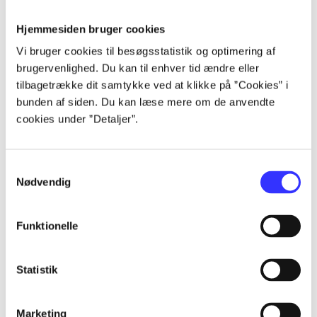
Hjemmesiden bruger cookies
Artikler
Vi bruger cookies til besøgsstatistik og optimering af
Alle registrerede artikler fordelt på udgivelser
brugervenlighed. Du kan til enhver tid ændre eller
tilbagetrække dit samtykke ved at klikke på ”Cookies” i
bunden af siden. Du kan læse mere om de anvendte
...
cookies under ”Detaljer”.
...
Samtykkevalg
Nødvendig
...
Funktionelle
...
Statistik
...
Marketing