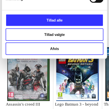
Tillad alle
Minder om
Tillad valgte
Afvis
Assassin's creed III
Lego Batman 3 - beyond
Th