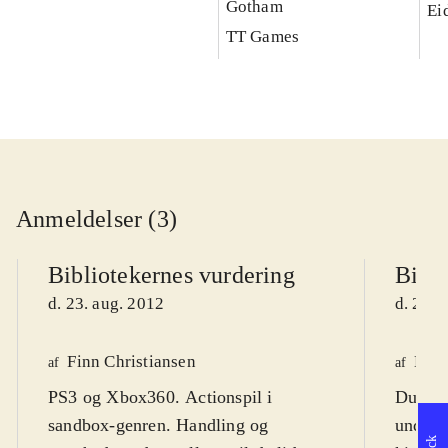
Gotham
Ei
TT Games
Anmeldelser (3)
Bibliotekernes vurdering
Bibli
d. 23. aug. 2012
d. 25. 
Finn Christiansen
Mar
af
af
PS3 og Xbox360. Actionspil i
Du er 
sandbox-genren. Handling og
underco