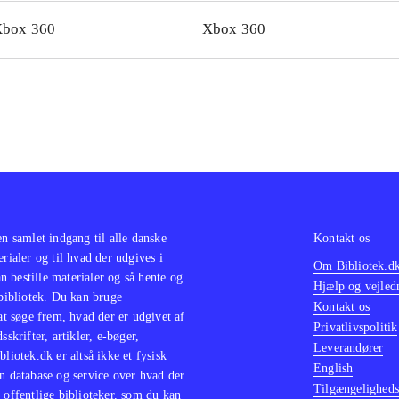
 det flotte helhedsindtryk
.
box 360
Xbox 360
en samlet indgang til alle danske
Kontakt os
erialer og til hvad der udgives i
Om Bibliotek.d
 bestille materialer og så hente og
Hjælp og vejled
 bibliotek. Du kan bruge
Kontakt os
 at søge frem, hvad der er udgivet af
Privatlivspolitik
sskrifter, artikler, e-bøger,
Leverandører
bliotek.dk er altså ikke et fysisk
English
n database og service over hvad der
Tilgængeligheds
 offentlige biblioteker, som du kan