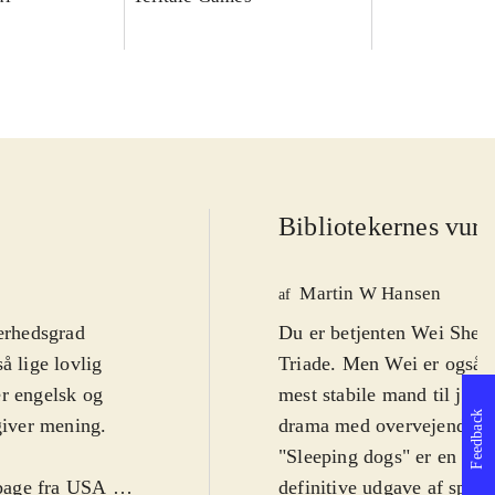
Bibliotekernes vurd
Martin W Hansen
af
ærhedsgrad
Du er betjenten Wei Shen d
så lige lovlig
Triade. Men Wei er også 
er engelsk og
mest stabile mand til jobb
Feedback
giver mening.
drama med overvejende fo
"Sleeping dogs" er en bla
age fra USA til
definitive udgave af spill