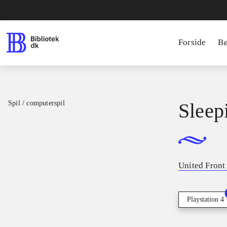
Forside
B
Spil / computerspil
Sleep
United Fron
Playstation 4