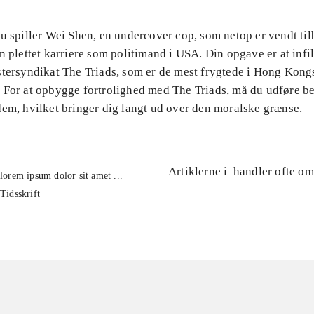
u spiller Wei Shen, en undercover cop, som netop er vendt til
n plettet karriere som politimand i USA. Din opgave er at infil
stersyndikat The Triads, som er de mest frygtede i Hong Kong
 For at opbygge fortrolighed med The Triads, må du udføre b
dem, hvilket bringer dig langt ud over den moralske grænse.
Artiklerne i
handler ofte om
lorem ipsum dolor sit amet ...
Tidsskrift