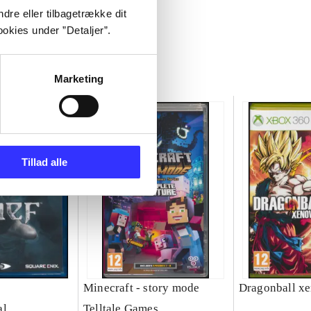
dre eller tilbagetrække dit
okies under ”Detaljer”.
Marketing
Tillad alle
Minecraft - story mode
Dragonball xe
al
Telltale Games