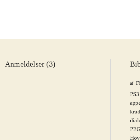
Anmeldelser (3)
Bib
F
af
PS3
appe
krad
dial
PEGI
Hove