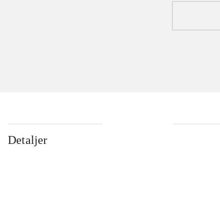
Detaljer
...
...
...
...