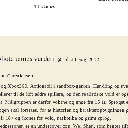
TT Games
liotekernes vurdering
d. 23. aug. 2012
inn Christiansen
 og Xbox360. Actionspil i sandbox-genren. Handling og sv
llerer til de lidt ældre spillere, og den realistiske vold er og
s. Målgruppen er derfor voksne og unge fra 15 år. Sproget 
ogen skal forståes, for at historien og karakteropbygningen 
: 18+ og ikoner for vold, narkotika og grimt sprog
.
dpersonen er en undercover cop, Wei Shen, som hentes tilb