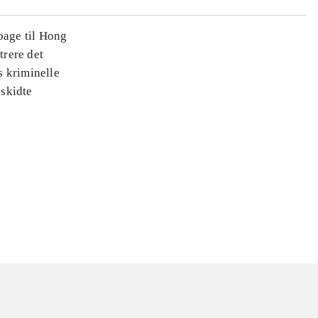
bage til Hong
trere det
s kriminelle
eskidte