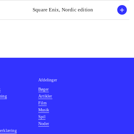
(Playstation 4)
.
Square Enix, Nordic edition
Afdelinger
k
Bøger
ning
Artikler
Film
Musik
Spil
Noder
erklæring