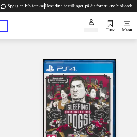
Spørg en bibliotekar
Hent dine bestillinger på dit foretrukne bibliotek
Log ind
Husk
Menu