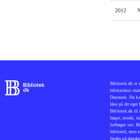
ikke
2012
X
Bibliotek.dk er 
bibliotekers mat
Danmark. Du kan
låne på dit eget
Bibliotek.dk til
bøger, musik, tid
lydbøger osv. Bi
bibliotek, men e
findes på danske