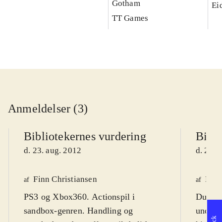
Gotham
Ei
TT Games
Anmeldelser (3)
Bibliotekernes vurdering
Bibli
d. 23. aug. 2012
d. 25. 
Finn Christiansen
Mar
af
af
PS3 og Xbox360. Actionspil i
Du er 
sandbox-genren. Handling og
underco