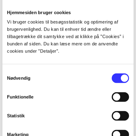
Hjemmesiden bruger cookies
Artikler
Vi bruger cookies til besøgsstatistik og optimering af
Alle registrerede artikler fordelt på udgivelser
brugervenlighed. Du kan til enhver tid ændre eller
tilbagetrække dit samtykke ved at klikke på ”Cookies” i
bunden af siden. Du kan læse mere om de anvendte
...
cookies under ”Detaljer”.
...
Samtykkevalg
Nødvendig
...
Funktionelle
...
Statistik
...
Marketing