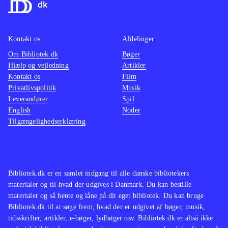
nedlægge stribevis af kriminelle med
med en
martial arts eller diverse håndvåben.
baggru
Grafikken er tæt på topklassen. Hong
stemme
Kontakt os
Afdelinger
Kongs kaotiske mylder er ekstremt
for vol
Om Bibliotek.dk
Bøger
flot
.
stoffer
Hjælp og vejledning
Artikler
Andre sandbox-spil er GTA-serien og
mest eg
Kontakt os
Film
western-spillet Red dead redemption.
Spillet
Privatlivspolitik
Musik
Leverandører
Spil
En meget populær genre
.
Yakuza
English
Noder
Alt i alt et glimrende spil, som ligger
(Playst
Tilgængelighedserklæring
meget tæt på topkarakter i min lille
der ku
bog. Nævekampene kan være en
(Playst
anelse anstrengende i længden, men
det spolerer ikke det flotte
Bibliotek.dk er en samlet indgang til alle danske bibliotekers
materialer og til hvad der udgives i Danmark. Du kan bestille
helhedsindtryk
.
materialer og så hente og låne på dit eget bibliotek. Du kan bruge
Bibliotek.dk til at søge frem, hvad der er udgivet af bøger, musik,
tidsskrifter, artikler, e-bøger, lydbøger osv. Bibliotek.dk er altså ikke