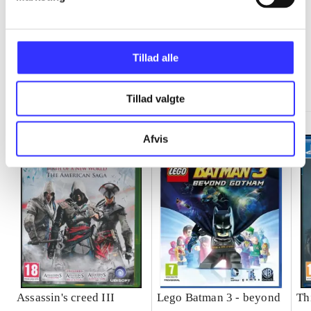
Tillad alle
Minder om
Tillad valgte
Afvis
Assassin's creed III
Lego Batman 3 - beyond
Th