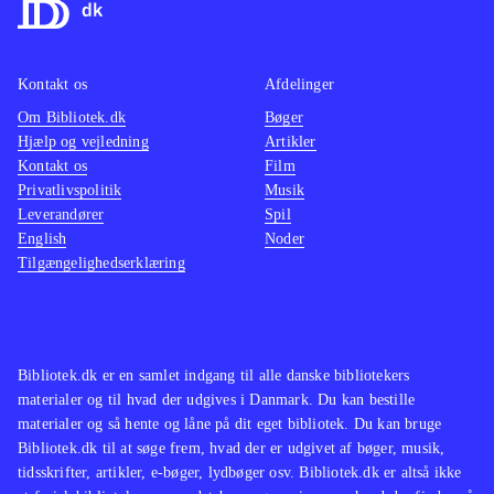
nedlægge stribevis af kriminelle med
med en
martial arts eller diverse håndvåben.
baggru
Grafikken er tæt på topklassen. Hong
stemme
Kontakt os
Afdelinger
Kongs kaotiske mylder er ekstremt
for vol
Om Bibliotek.dk
Bøger
flot
.
stoffer
Hjælp og vejledning
Artikler
Andre sandbox-spil er GTA-serien og
mest eg
Kontakt os
Film
western-spillet Red dead redemption.
Spillet
Privatlivspolitik
Musik
Leverandører
Spil
En meget populær genre
.
Yakuza
English
Noder
Alt i alt et glimrende spil, som ligger
(Playst
Tilgængelighedserklæring
meget tæt på topkarakter i min lille
der ku
bog. Nævekampene kan være en
(Playst
anelse anstrengende i længden, men
det spolerer ikke det flotte
Bibliotek.dk er en samlet indgang til alle danske bibliotekers
materialer og til hvad der udgives i Danmark. Du kan bestille
helhedsindtryk
.
materialer og så hente og låne på dit eget bibliotek. Du kan bruge
Bibliotek.dk til at søge frem, hvad der er udgivet af bøger, musik,
tidsskrifter, artikler, e-bøger, lydbøger osv. Bibliotek.dk er altså ikke