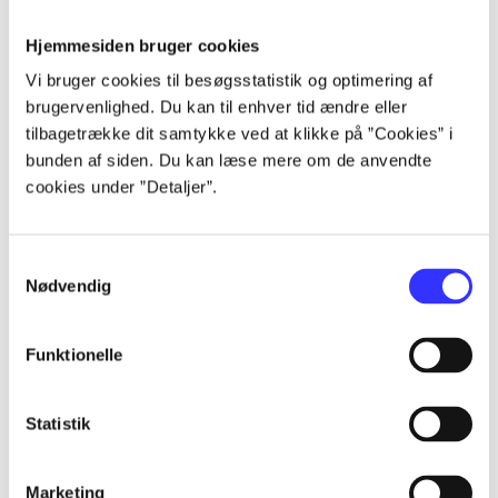
Hjemmesiden bruger cookies
Artikler
Vi bruger cookies til besøgsstatistik og optimering af
Alle registrerede artikler fordelt på udgivelser
brugervenlighed. Du kan til enhver tid ændre eller
tilbagetrække dit samtykke ved at klikke på ”Cookies” i
bunden af siden. Du kan læse mere om de anvendte
...
cookies under ”Detaljer”.
...
Samtykkevalg
Nødvendig
...
Funktionelle
...
Statistik
...
Marketing