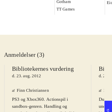
Gotham
Ei
TT Games
Anmeldelser (3)
Bibliotekernes vurdering
Bibli
d. 23. aug. 2012
d. 25. 
Finn Christiansen
Mar
af
af
PS3 og Xbox360. Actionspil i
Du er 
sandbox-genren. Handling og
underco