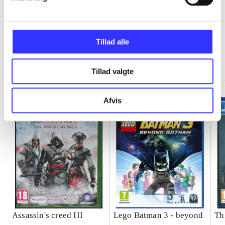
Tillad alle
Minder om
Tillad valgte
Afvis
Assassin's creed III
Lego Batman 3 - beyond
Th