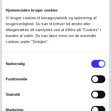
Hjemmesiden bruger cookies
Artikler
Vi bruger cookies til besøgsstatistik og optimering af
Alle registrerede artikler fordelt på udgivelser
brugervenlighed. Du kan til enhver tid ændre eller
tilbagetrække dit samtykke ved at klikke på ”Cookies” i
bunden af siden. Du kan læse mere om de anvendte
...
cookies under ”Detaljer”.
...
Samtykkevalg
Nødvendig
...
Funktionelle
...
Statistik
...
Marketing