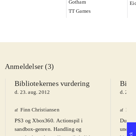
Gotham
Ei
TT Games
Anmeldelser (3)
Bibliotekernes vurdering
Bibli
d. 23. aug. 2012
d. 25. 
Finn Christiansen
Mar
af
af
PS3 og Xbox360. Actionspil i
Du er 
sandbox-genren. Handling og
underco