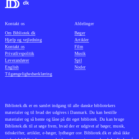
nedlægge stribevis af kriminelle med
med en
martial arts eller diverse håndvåben.
baggru
Grafikken er tæt på topklassen. Hong
stemme
Kontakt os
Afdelinger
Kongs kaotiske mylder er ekstremt
for vol
Om Bibliotek.dk
Bøger
flot
.
stoffer
Hjælp og vejledning
Artikler
Andre sandbox-spil er GTA-serien og
mest eg
Kontakt os
Film
western-spillet Red dead redemption.
Spillet
Privatlivspolitik
Musik
Leverandører
Spil
En meget populær genre
.
Yakuza
English
Noder
Alt i alt et glimrende spil, som ligger
(Playst
Tilgængelighedserklæring
meget tæt på topkarakter i min lille
der ku
bog. Nævekampene kan være en
(Playst
anelse anstrengende i længden, men
det spolerer ikke det flotte
Bibliotek.dk er en samlet indgang til alle danske bibliotekers
materialer og til hvad der udgives i Danmark. Du kan bestille
helhedsindtryk
.
materialer og så hente og låne på dit eget bibliotek. Du kan bruge
Bibliotek.dk til at søge frem, hvad der er udgivet af bøger, musik,
tidsskrifter, artikler, e-bøger, lydbøger osv. Bibliotek.dk er altså ikke