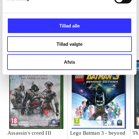
Tillad alle
Minder om
Tillad valgte
Afvis
Assassin's creed III
Lego Batman 3 - beyond
Th