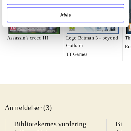
Afvis
Assassin's creed III
Lego Batman 3 - beyond
Th
Gotham
Ei
TT Games
Anmeldelser (3)
Bibliotekernes vurdering
Bibli