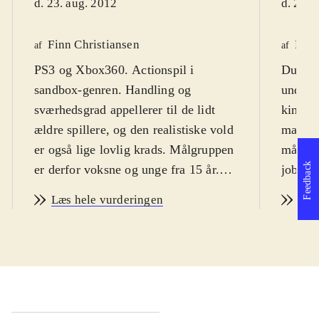
d. 23. aug. 2012
d. 25. 
Finn Christiansen
Mar
af
af
PS3 og Xbox360. Actionspil i
Du er 
sandbox-genren. Handling og
underco
sværhedsgrad appellerer til de lidt
kinesi
ældre spillere, og den realistiske vold
mand m
er også lige lovlig krads. Målgruppen
måske 
Feedback
er derfor voksne og unge fra 15 år.
jobbet.
Sproget er engelsk og dialogen skal
godt k
Læs hele vurderingen
Læs
forståes, for at historien og
overve
karakteropbygningen giver mening.
"Sleepi
PEGI: 18+ og ikoner for vold,
"cop-d
narkotika og grimt sprog
.
den def
Hovedpersonen er en undercover
oprind
cop, Wei Shen, som hentes tilbage
betyder