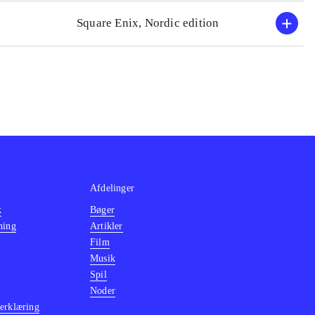
(Playstation 4)
.
Square Enix, Nordic edition
Afdelinger
k
Bøger
ning
Artikler
Film
Musik
Spil
Noder
erklæring