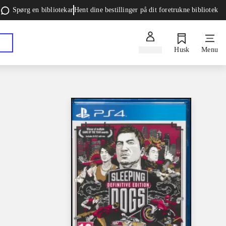
Spørg en bibliotekar
Hent dine bestillinger på dit foretrukne bibliotek
Log ind
Husk
Menu