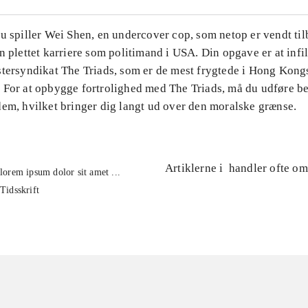
u spiller Wei Shen, en undercover cop, som netop er vendt til
n plettet karriere som politimand i USA. Din opgave er at infil
stersyndikat The Triads, som er de mest frygtede i Hong Kong
 For at opbygge fortrolighed med The Triads, må du udføre b
dem, hvilket bringer dig langt ud over den moralske grænse.
Artiklerne i
handler ofte om
lorem ipsum dolor sit amet ...
Tidsskrift