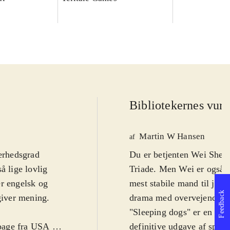
Bibliotekernes vurd
Martin W Hansen
af
ærhedsgrad
Du er betjenten Wei Shen d
så lige lovlig
Triade. Men Wei er også 
er engelsk og
mest stabile mand til jobb
Feedback
giver mening.
drama med overvejende fo
"Sleeping dogs" er en bla
age fra USA til
definitive udgave af spill