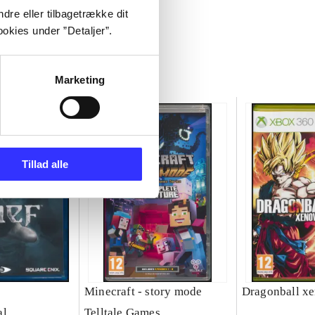
dre eller tilbagetrække dit
okies under ”Detaljer”.
Marketing
Tillad alle
Minecraft - story mode
Dragonball xe
al
Telltale Games