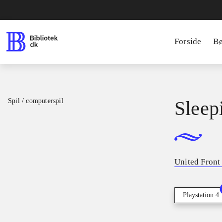
Forside
B
Spil / computerspil
Sleep
United Fron
Playstation 4