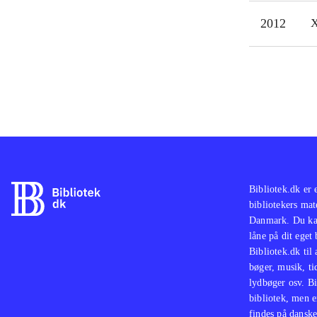
ikke
2012
X
Bibliotek.dk er 
bibliotekers mat
Danmark. Du kan
låne på dit eget
Bibliotek.dk til
bøger, musik, tid
lydbøger osv. Bi
bibliotek, men e
findes på danske