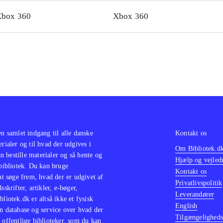
 det flotte helhedsindtryk
.
box 360
Xbox 360
en samlet indgang til alle danske
Kontakt os
erialer og til hvad der udgives i
Om Bibliotek.d
 bestille materialer og så hente og
Hjælp og vejled
 bibliotek. Du kan bruge
Kontakt os
 at søge frem, hvad der er udgivet af
Privatlivspolitik
sskrifter, artikler, e-bøger,
Leverandører
bliotek.dk er altså ikke et fysisk
English
n database og service over hvad der
Tilgængeligheds
 offentlige biblioteker, som du kan