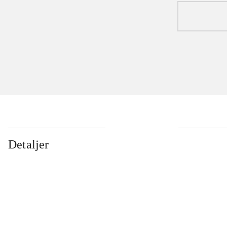
Detaljer
...
...
...
...