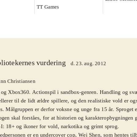
TT Games
liotekernes vurdering
d. 23. aug. 2012
inn Christiansen
 og Xbox360. Actionspil i sandbox-genren. Handling og sv
llerer til de lidt ældre spillere, og den realistiske vold er og
s. Målgruppen er derfor voksne og unge fra 15 år. Sproget 
ogen skal forståes, for at historien og karakteropbygningen 
: 18+ og ikoner for vold, narkotika og grimt sprog
.
dpersonen er en undercover cop, Wei Shen, som hentes tilb