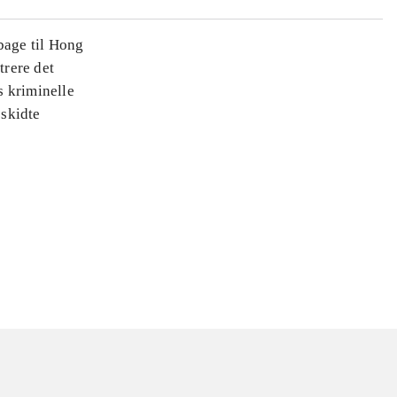
bage til Hong
trere det
s kriminelle
eskidte