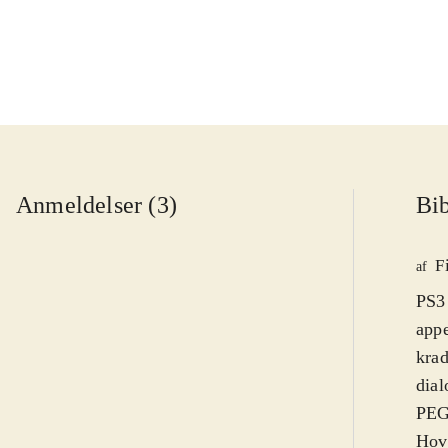
Anmeldelser (3)
Bib
F
af
PS3
appe
krad
dial
PEGI
Hove