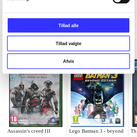
Tillad alle
Minder om
Tillad valgte
Afvis
Assassin's creed III
Lego Batman 3 - beyond
Th