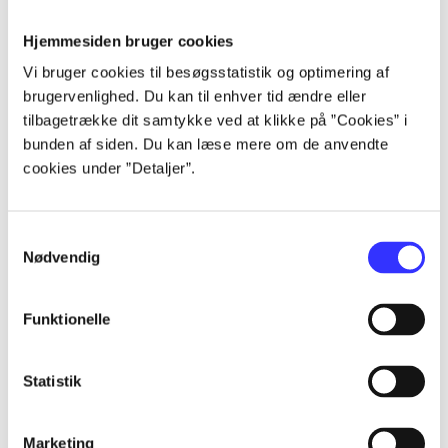
Hjemmesiden bruger cookies
Artikler
Vi bruger cookies til besøgsstatistik og optimering af
Alle registrerede artikler fordelt på udgivelser
brugervenlighed. Du kan til enhver tid ændre eller
tilbagetrække dit samtykke ved at klikke på ”Cookies” i
bunden af siden. Du kan læse mere om de anvendte
...
cookies under ”Detaljer”.
...
Samtykkevalg
Nødvendig
...
Funktionelle
...
Statistik
...
Marketing