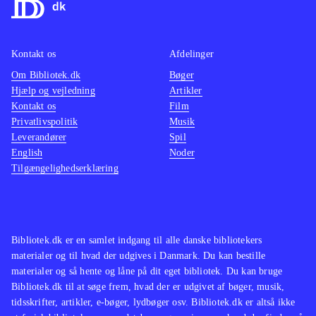
nedlægge stribevis af kriminelle med
med en
martial arts eller diverse håndvåben.
baggru
Grafikken er tæt på topklassen. Hong
stemme
Kontakt os
Afdelinger
Kongs kaotiske mylder er ekstremt
for vol
Om Bibliotek.dk
Bøger
flot
.
stoffer
Hjælp og vejledning
Artikler
Andre sandbox-spil er GTA-serien og
mest eg
Kontakt os
Film
western-spillet Red dead redemption.
Spillet
Privatlivspolitik
Musik
Leverandører
Spil
En meget populær genre
.
Yakuza
English
Noder
Alt i alt et glimrende spil, som ligger
(Playst
Tilgængelighedserklæring
meget tæt på topkarakter i min lille
der ku
bog. Nævekampene kan være en
(Playst
anelse anstrengende i længden, men
det spolerer ikke det flotte
Bibliotek.dk er en samlet indgang til alle danske bibliotekers
materialer og til hvad der udgives i Danmark. Du kan bestille
helhedsindtryk
.
materialer og så hente og låne på dit eget bibliotek. Du kan bruge
Bibliotek.dk til at søge frem, hvad der er udgivet af bøger, musik,
tidsskrifter, artikler, e-bøger, lydbøger osv. Bibliotek.dk er altså ikke