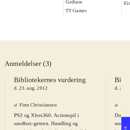
Gotham
Ei
TT Games
Anmeldelser (3)
Bibliotekernes vurdering
Bibli
d. 23. aug. 2012
d. 25. 
Finn Christiansen
Mar
af
af
PS3 og Xbox360. Actionspil i
Du er 
sandbox-genren. Handling og
underco