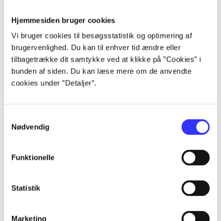
Hjemmesiden bruger cookies
Artikler
Vi bruger cookies til besøgsstatistik og optimering af
Alle registrerede artikler fordelt på udgivelser
brugervenlighed. Du kan til enhver tid ændre eller
tilbagetrække dit samtykke ved at klikke på ”Cookies” i
bunden af siden. Du kan læse mere om de anvendte
...
cookies under ”Detaljer”.
...
Samtykkevalg
Nødvendig
...
Funktionelle
...
Statistik
...
Marketing