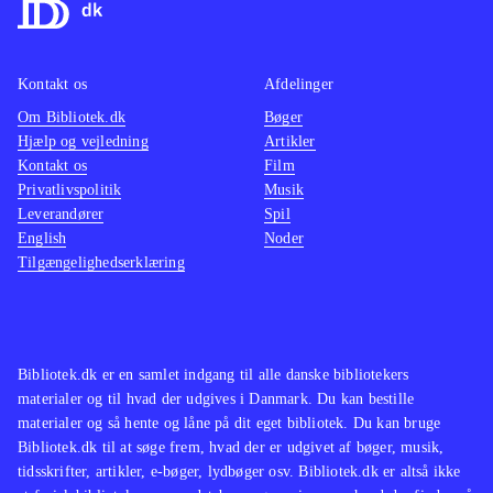
nedlægge stribevis af kriminelle med
med en
martial arts eller diverse håndvåben.
baggru
Grafikken er tæt på topklassen. Hong
stemme
Kontakt os
Afdelinger
Kongs kaotiske mylder er ekstremt
for vol
Om Bibliotek.dk
Bøger
flot
.
stoffer
Hjælp og vejledning
Artikler
Andre sandbox-spil er GTA-serien og
mest eg
Kontakt os
Film
western-spillet Red dead redemption.
Spillet
Privatlivspolitik
Musik
Leverandører
Spil
En meget populær genre
.
Yakuza
English
Noder
Alt i alt et glimrende spil, som ligger
(Playst
Tilgængelighedserklæring
meget tæt på topkarakter i min lille
der ku
bog. Nævekampene kan være en
(Playst
anelse anstrengende i længden, men
det spolerer ikke det flotte
Bibliotek.dk er en samlet indgang til alle danske bibliotekers
materialer og til hvad der udgives i Danmark. Du kan bestille
helhedsindtryk
.
materialer og så hente og låne på dit eget bibliotek. Du kan bruge
Bibliotek.dk til at søge frem, hvad der er udgivet af bøger, musik,
tidsskrifter, artikler, e-bøger, lydbøger osv. Bibliotek.dk er altså ikke