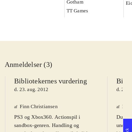
Gotham
Ei
TT Games
Anmeldelser (3)
Bibliotekernes vurdering
Bibli
d. 23. aug. 2012
d. 25. 
Finn Christiansen
Mar
af
af
PS3 og Xbox360. Actionspil i
Du er 
sandbox-genren. Handling og
underco