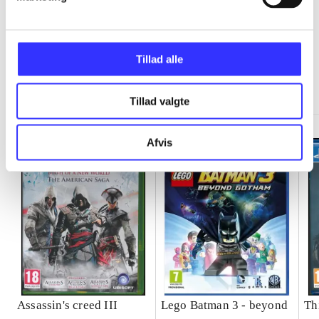
Tillad alle
Minder om
Tillad valgte
Afvis
Assassin's creed III
Lego Batman 3 - beyond
Th