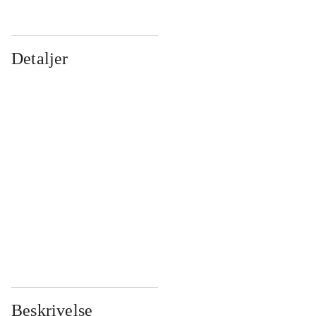
Detaljer
...
...
...
...
...
...
...
...
...
...
...
...
Beskrivelse