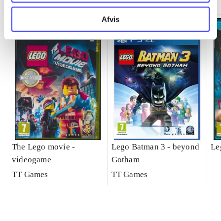
Afvis
The Lego movie -
Lego Batman 3 - beyond
Le
videogame
Gotham
TT Games
TT Games