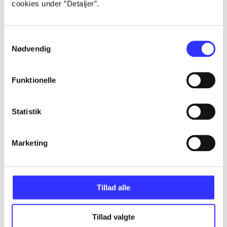
cookies under ”Detaljer”.
...
Samtykkevalg
...
Nødvendig
...
Funktionelle
...
Statistik
...
Marketing
Tillad alle
Minder om
Tillad valgte