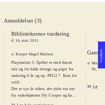
Anmeldelser (3)
Bibliotekernes vurdering
d. 14. mar. 2013
Feedback
Game r
Kasper Hagel Madsen
af
Playstation 3. Spillet er med dansk
Magnus
af
tale og for både drenge og piger fra
Nr. 134
omkring 6 år og op. PEGI 7. Ikon for
vold
.
Læs an
Det er syv år siden, der sidst var nyt
fra vaskebjørnen Sly Cooper og hans
bande af tyve. Der er ikke mange