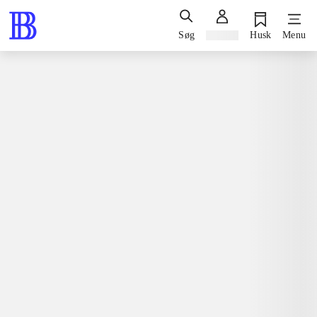
Søg
Log ind
Husk
Menu
Spil / computerspil
Playstation 3, 2013
Sly Cooper - thieves in time