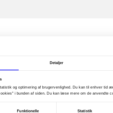
Detaljer
s
atistik og optimering af brugervenlighed. Du kan til enhver tid æn
ookies” i bunden af siden. Du kan læse mere om de anvendte co
Funktionelle
Statistik