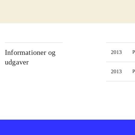
med.
tage
tids
tids
han 
de t
Informationer og
2013
P
en s
udgaver
Spil
2013
P
Dax
Selv
bety
med 
seri