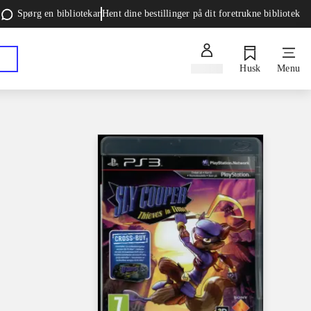
Spørg en bibliotekar
Hent dine bestillinger på dit foretrukne bibliotek
Log ind
Husk
Menu