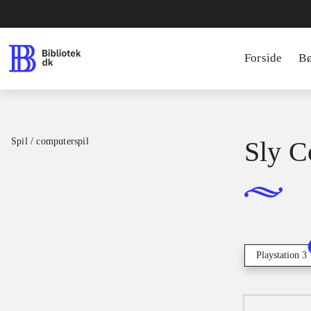
Forside
B
Spil / computerspil
Sly C
Playstation 3