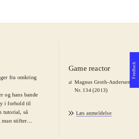
Feedback
Game reactor
iger fra omkring
Magnus Groth-Andersen
af
Nr. 134 (2013)
per og hans bande
 i forhold til
 tutorial, så
Læs anmeldelse
 man stifter
opsummering af
este kan være