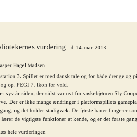
liotekernes vurdering
d. 14. mar. 2013
asper Hagel Madsen
station 3. Spillet er med dansk tale og for både drenge og p
 og op. PEGI 7. Ikon for vold
.
er syv år siden, der sidst var nyt fra vaskebjørnen Sly Coo
yve. Der er ikke mange ændringer i platformspillets gameplay
gang, og det holder stadigvæk. De første baner fungerer som
lærer de vigtigste funktioner at kende, og er det første gang
ndtskab med Sly og hans venner, indledes spillet med en 
æs hele vurderingen
orien i de forrige spil. Sværhedsgraden er moderat, så de fl