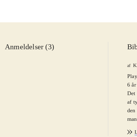
Anmeldelser (3)
Bib
K
af
Play
6 år
Det 
af t
den 
man 
beke
L
hist