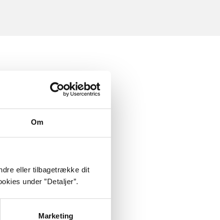
Om
dre eller tilbagetrække dit
okies under ”Detaljer”.
Marketing