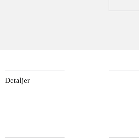
Detaljer
...
...
...
...