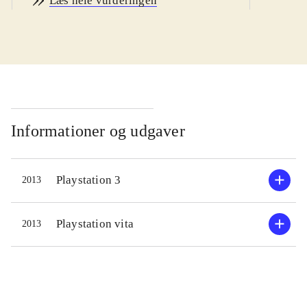
Læs hele vurderingen
ændringer i platformspillets
gameplay i forhold til den gang, og
det holder stadigvæk. De første baner
fungerer som tutorial, så man lærer
de vigtigste funktioner at kende, og
er det første gang man stifter
bekendtskab med Sly og hans venner,
Informationer og udgaver
indledes spillet med en opsummering
af historien i de forrige spil.
Playstation 3
2013
Sværhedsgraden er moderat, så de
fleste kan være med. Skildpadden
Bentley har opfundet en tidsmaskine
Playstation vita
2013
så nu er det ingen sag at tage tilbage
i tiden og stjæle historiske
værdigenstande fra så forskellige
tidsaldre som istiden, Englands