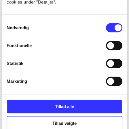
cookies under ”Detaljer”.
...
Samtykkevalg
...
Nødvendig
...
Funktionelle
...
Statistik
...
Marketing
Tillad alle
Minder om
Tillad valgte