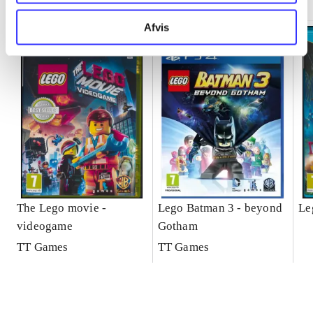
Afvis
The Lego movie -
Lego Batman 3 - beyond
Le
videogame
Gotham
TT Games
TT Games