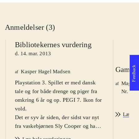
Anmeldelser (3)
Bibliotekernes vurdering
d. 14. mar. 2013
Feedback
Game r
Kasper Hagel Madsen
af
Playstation 3. Spillet er med dansk
Magnus
af
tale og for både drenge og piger fra
Nr. 134
omkring 6 år og op. PEGI 7. Ikon for
vold
.
Læs an
Det er syv år siden, der sidst var nyt
fra vaskebjørnen Sly Cooper og hans
bande af tyve. Der er ikke mange