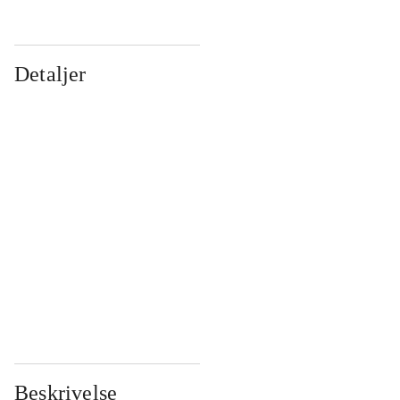
Detaljer
...
...
...
...
...
...
...
...
...
...
...
...
Beskrivelse