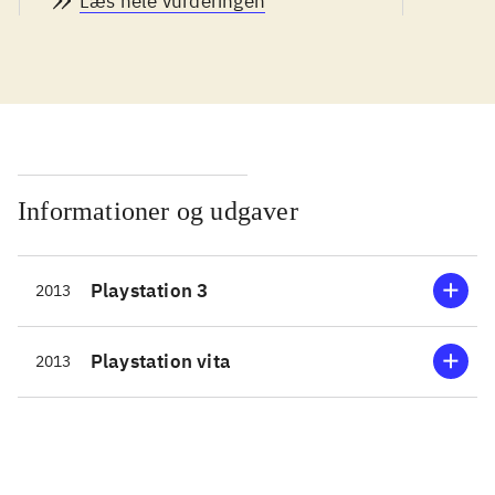
Læs hele vurderingen
ændringer i platformspillets
gameplay i forhold til den gang, og
det holder stadigvæk. De første baner
fungerer som tutorial, så man lærer
de vigtigste funktioner at kende, og
er det første gang man stifter
bekendtskab med Sly og hans venner,
Informationer og udgaver
indledes spillet med en opsummering
af historien i de forrige spil.
Playstation 3
2013
Sværhedsgraden er moderat, så de
fleste kan være med. Skildpadden
Bentley har opfundet en tidsmaskine
Playstation vita
2013
så nu er det ingen sag at tage tilbage
i tiden og stjæle historiske
værdigenstande fra så forskellige
tidsaldre som istiden, Englands