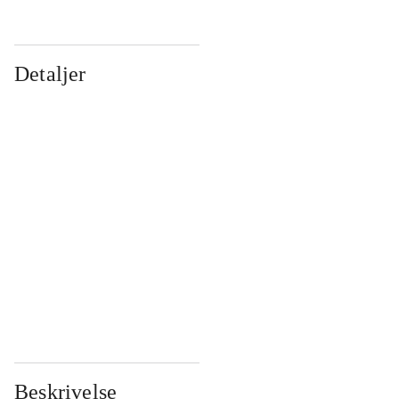
Detaljer
...
...
...
...
...
...
...
...
...
...
...
...
Beskrivelse