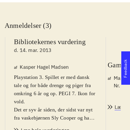
Anmeldelser (3)
Bibliotekernes vurdering
d. 14. mar. 2013
Feedback
Game r
Kasper Hagel Madsen
af
Playstation 3. Spillet er med dansk
Magnus
af
tale og for både drenge og piger fra
Nr. 13
omkring 6 år og op. PEGI 7. Ikon for
vold
.
Læs a
Det er syv år siden, der sidst var nyt
fra vaskebjørnen Sly Cooper og hans
bande af tyve. Der er ikke mange