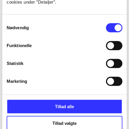
cookies under ”Detaljer”.
...
Samtykkevalg
...
Nødvendig
...
Funktionelle
...
Statistik
...
Marketing
Tillad alle
Minder om
Tillad valgte