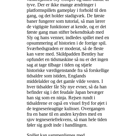
tyve. Der er ikke mange ændringer i
platformspillets gameplay i forhold til den
gang, og det holder stadigvæk. De første
baner fungerer som tutorial, så man lærer
de vigtigste funktioner at kende, og er det
første gang man stifter bekendtskab med
Sly og hans venner, indledes spillet med en
opsummering af historien i de forrige spil.
Sværhedsgraden er moderat, så de fleste
kan være med. Skildpadden Bentley har
opfundet en tidsmaskine så nu er det ingen
sag at tage tilbage i tiden og stjæle
historiske værdigenstande fra så forskellige
tidsaldre som istiden, Englands
middelalder og det gamle vilde vesten. I
hver tidsalder får Sly nye evner, så da han
befinder sig i det feudale Japan bevæger
han sig som en ninja. Rejsen rundt i
tidsaldrene er også en visuel fryd for øjet i
de tegneserieagtige kulisser. Overgangen
fra en bane til en anden krydres med en
sjov tegneseriefrekvens, så man hele tiden
føler sig godt inde i handlingen
.
Spillet kan sammenlignes med