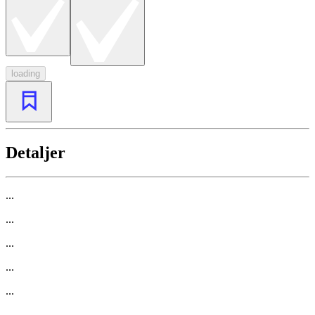
loading
Detaljer
...
...
...
...
...
...