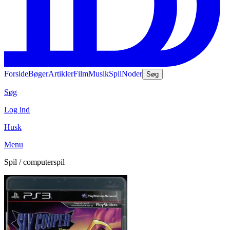
Forside
Bøger
Artikler
Film
Musik
Spil
Noder
Søg
Søg
Log ind
Husk
Menu
Spil / computerspil