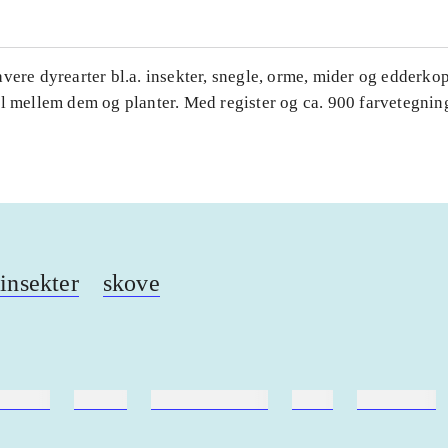
vere dyrearter bl.a. insekter, snegle, orme, mider og edderko
l mellem dem og planter. Med register og ca. 900 farvetegnin
insekter
skove
ebøger
ridning
hestesygdomme
vokal
sygdomme