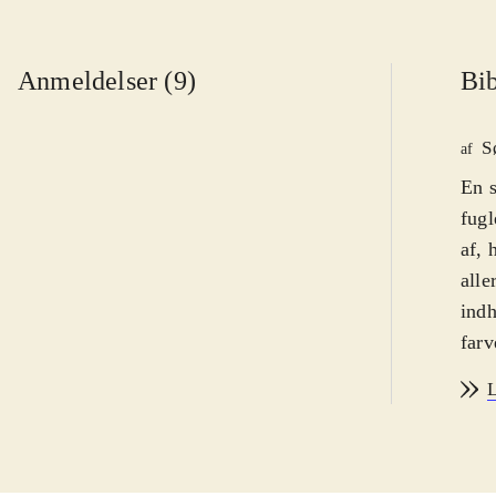
Anmeldelser (9)
Bib
S
af
En s
fugl
af, 
alle
indh
farv
man 
L
i tu
og i
noge