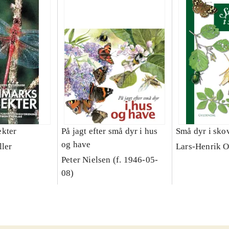
ekter
På jagt efter små dyr i hus
Små dyr i sko
og have
ller
Lars-Henrik O
Peter Nielsen (f. 1946-05-
08)