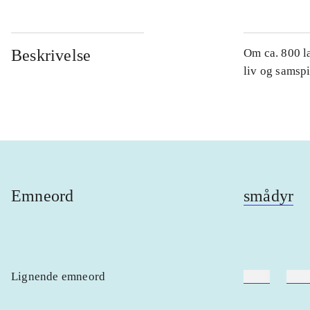
Beskrivelse
Om ca. 800 la
liv og samspi
Emneord
smådyr
Lignende emneord
heste
børn