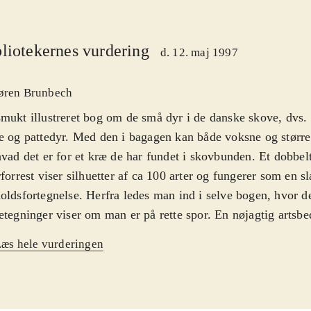
liotekernes vurdering
d. 12. maj 1997
øren Brunbech
mukt illustreret bog om de små dyr i de danske skove, dvs.
e og pattedyr. Med den i bagagen kan både voksne og større
hvad det er for et kræ de har fundet i skovbunden. Et dobbel
rforrest viser silhuetter af ca 100 arter og fungerer som en s
oldsfortegnelse. Herfra ledes man ind i selve bogen, hvor
etegninger viser om man er på rette spor. En nøjagtig arts
i sagens natur ikke forvente at kunne foretage, da mange i
æs hele vurderingen
sindvís af arter. Dyr, der lever i samme miljø i skoven, er sa
 samme målestok; så finder man ikke dyret via silhuetterne, 
nlunde nemt at bladre sig frem. En kort tekst fortæller om 