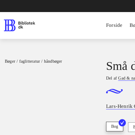
Forside
B
Bøger / faglitteratur / håndbøger
Små d
Del af
Gad & na
Lars-Henrik 
Bog