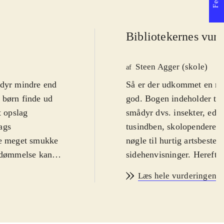
Bibliotekernes vurd
Steen Agger (skole)
af
 dyr mindre end
Så er der udkommet en ny,
 børn finde ud
god. Bogen indeholder tyd
t opslag
smådyr dvs. insekter, edd
lags
tusindben, skolopendere, 
 de meget smukke
nøgle til hurtig artsbeste
bedømmelse kan
sidehenvisninger. Herefte
nsekter optræder
størrelse, udseende, finde
Læs hele vurderingen
mlet på et opslag
illustration findes side o
er det
opslag. Udover beskrivelse
de afbildede
særlige miljøer f.eks. liv