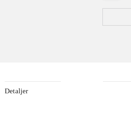
Detaljer
...
...
...
...