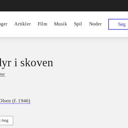
øger
Artikler
Film
Musik
Spil
Noder
Søg
yr i skoven
tur
Olsen (f. 1946)
E-bog