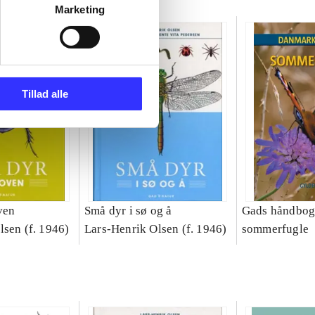
Marketing
Tillad alle
ven
Små dyr i sø og å
Gads håndbo
lsen (f. 1946)
Lars-Henrik Olsen (f. 1946)
sommerfugle