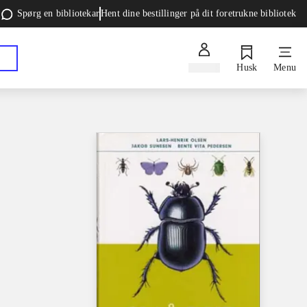
Spørg en bibliotekar
Hent dine bestillinger på dit foretrukne bibliotek
Log ind
Husk
Menu