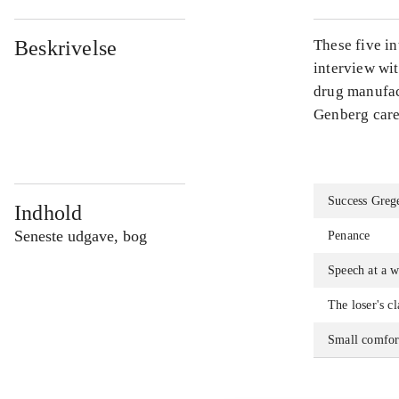
Beskrivelse
These five in
interview wit
drug manufact
Genberg care
Success Greg
Indhold
Seneste udgave, bog
Penance
Speech at a 
The loser's c
Small comfor