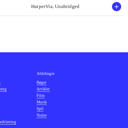
HarperVia, Unabridged
Afdelinger
k
Bøger
ning
Artikler
Film
Musik
Spil
Noder
erklæring