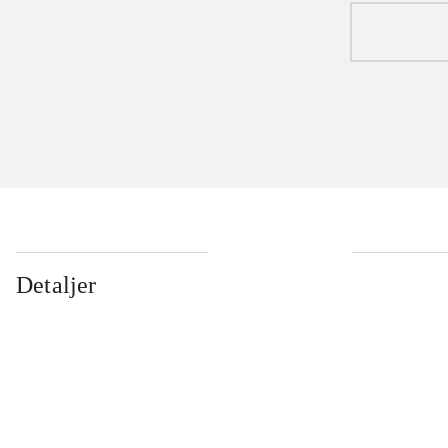
Detaljer
...
...
...
...