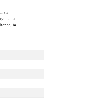
om an
oyee at a
itance, Ia