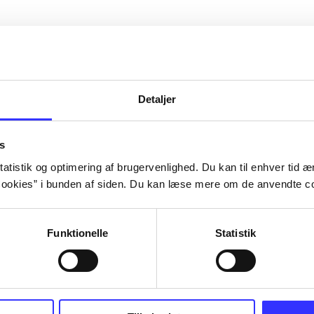
Artiklerne i
handler ofte om
lorem ipsum dolor sit amet ...
Tidsskrift
Detaljer
s
atistik og optimering af brugervenlighed. Du kan til enhver tid æn
ookies” i bunden af siden. Du kan læse mere om de anvendte co
Funktionelle
Statistik