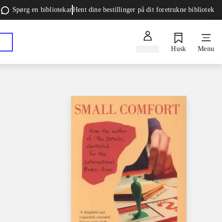
Spørg en bibliotekar
Hent dine bestillinger på dit foretrukne bibliotek
Log ind
Husk
Menu