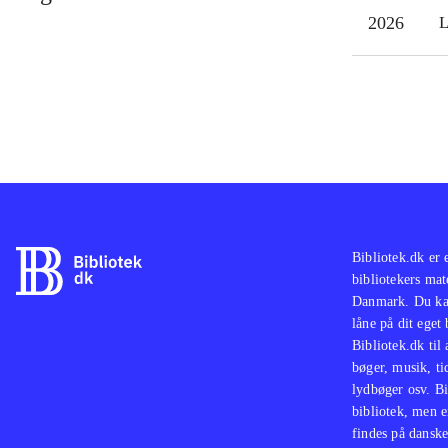
2026
L
Bibliotek.dk er 
bibliotekers mat
Danmark. Du kan
låne på dit eget
Bibliotek.dk til
bøger, musik, tid
lydbøger osv. Bi
bibliotek, men e
findes på danske