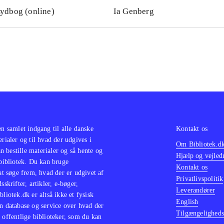
ydbog (online)
Ia Genberg
en samlet indgang til alle danske
Kontakt os
erialer og til hvad der udgives i
Om Bibliotek.d
 bestille materialer og så hente og
Hjælp og vejled
 bibliotek. Du kan bruge
Kontakt os
 at søge frem, hvad der er udgivet af
Privatlivspolitik
sskrifter, artikler, e-bøger,
Leverandører
bliotek.dk er altså ikke et fysisk
English
n database og service over hvad der
Tilgængeligheds
 offentlige biblioteker, som du kan