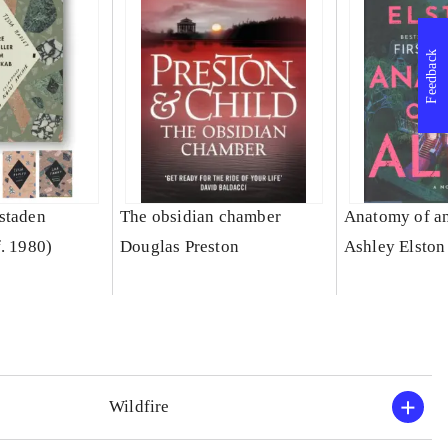
Feedback
staden
The obsidian chamber
Anatomy of an
f. 1980)
Douglas Preston
Ashley Elston
Wildfire