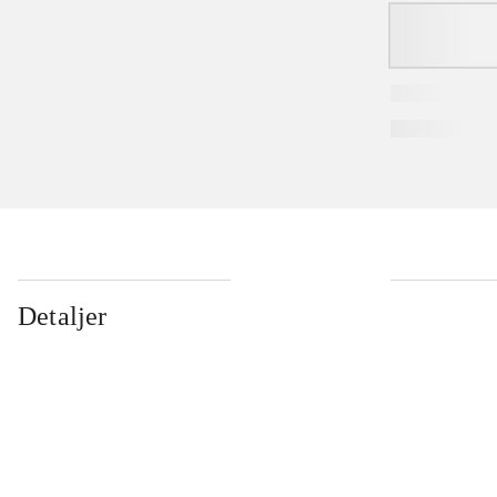
Detaljer
...
...
...
...