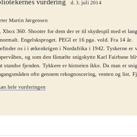
liotekernes vurdering
d. 3. juli 2014
eter Martin Jørgensen
 Xbox 360. Shooter for dem der er til skydespil med et l
normalt. Engelsksproget. PEGI er 16 pga. vold. Fra 14 år
.
efinder os i i ørkenkrigen i Nordafrika i 1942. Tyskerne er 
upervåben, og som den fåmælte snigskytte Karl Fairbune bli
at standse fjenden. Tykkere er historien ikke. Da man er snig
gangsmåden ofte gennem rekognoscering, venten og list. Fj
ænkelige når man nærmer sig, så det kan være smart at hold
æs hele vurderingen
ime sine angreb i fx larm fra kanoner. Banerne er spredt ud
ge, og spilles non-lineært. Man har en række mål der skal 
efølgen er underordnet. Grafisk er spillet i orden, uden at
en bizar feature har "Sniper elite"-serien det såkaldte Xray
r dræbende skud i slowmotion, hvorefter man ser de ramte s
olde eksplodere. Banerne bærer præg af ørkenens jordfarvep