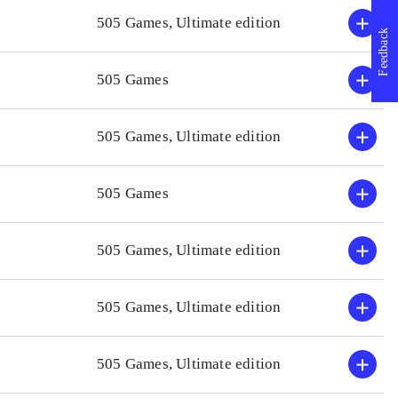
tevåben.
Spillet kan kun anbefales 
505 Games, Ultimate edition
Feedback
. Der er rig
Spillet vil begejstre dem 
crew
(Nintendo Switch) o
505 Games
 er fx "Splinter
har samme 2. Verdenskrig
Sniper elite V2 Remaster
505 Games, Ultimate edition
til planlægning
Switch) som har samme 2.
storiemæssigt,
505 Games
505 Games, Ultimate edition
505 Games, Ultimate edition
505 Games, Ultimate edition