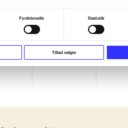
Funktionelle
Statistik
Tillad valgte
Star wars
Saints row - gat out of hell
Need for speed