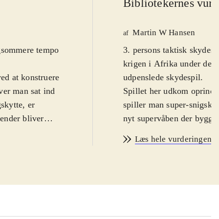
Bibliotekernes vurd
Martin W Hansen
af
angsommere tempo
3. persons taktisk skydesp
krigen i Afrika under den
ved at konstruere
udpenslede skydespil
.
ver man sat ind
Spillet her udkom oprindel
skytte, er
spiller man super-snigsky
ender bliver
nyt supervåben der bygges 
e sig på afstand,
info om de planer. I denne
Læs hele vurderingen
 over ørken og
kampagnemissioner inklud
opnås, men
skal være opmærksom på,
 være prangende.
Denne udgaves produktion 
 KillCam, der
elite V2 Remastered
(Nint
oldaters
fornøjelse at spille. Fans 
alet, og banerne
muligheden for at kunne sp