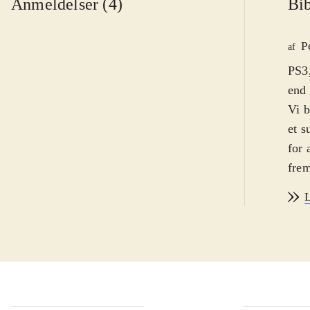
Anmeldelser (4)
Bib
P
af
PS3,
end 
Vi b
et s
for 
frem
mist
L
og t
bjer
rækk
Som 
vise
indv