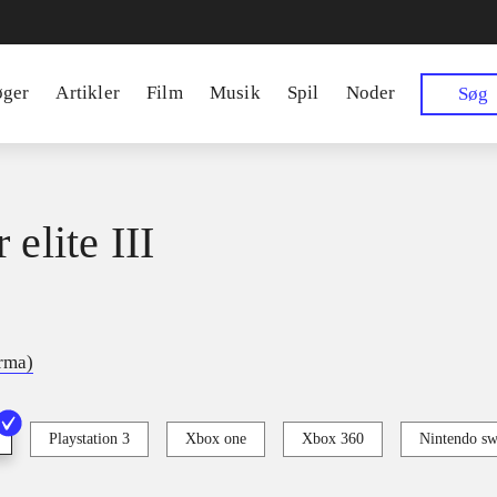
øger
Artikler
Film
Musik
Spil
Noder
Søg
 elite III
irma)
Playstation 3
Xbox one
Xbox 360
Nintendo sw