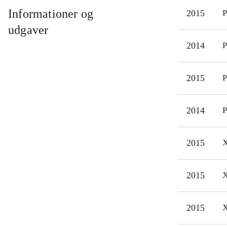
er g
Informationer og
2015
P
Lyds
udgaver
muli
2014
P
"Sni
cell
2015
P
Spil
frem
men 
2014
P
2015
X
2015
X
2015
X