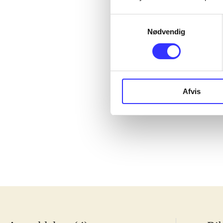
Samtykkevalg
Nødvendig
Afvis
Angry birds - 