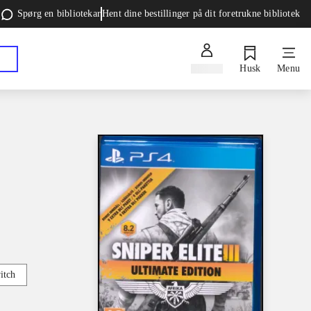
Spørg en bibliotekar
Hent dine bestillinger på dit foretrukne bibliotek
Log ind
Husk
Menu
itch