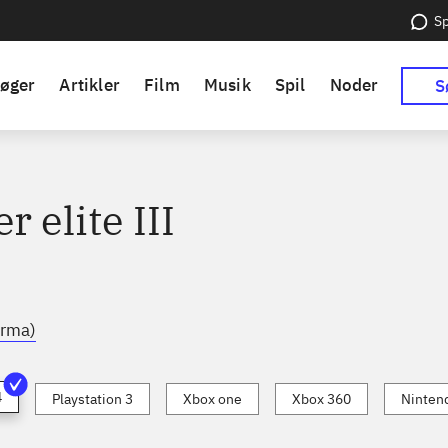
Sp
øger
Artikler
Film
Musik
Spil
Noder
S
r elite III
irma)
4
Playstation 3
Xbox one
Xbox 360
Ninten