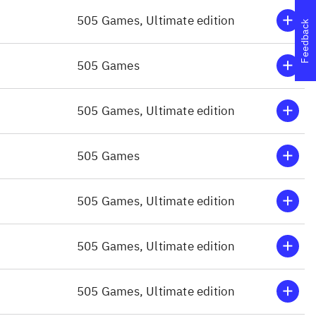
viser dræbende
generelt en meget størr
505 Games, Ultimate edition
Feedback
rs indvolde
tidligere konsoller vi
palet, og
spille på farten. PEGI:
505 Games
 kraftige
anbefales til voksne
.
ungerer som
Spillet vil begejstre 
505 Games, Ultimate edition
g co-op over
Remastered
Bomber c
crew (Nintendo Switc
 snige-spil er
kulisse
Spillet vil beg
505 Games
Remastered (Nintendo
pfordrer til
som har samme 2. Ver
505 Games, Ultimate edition
eget at byde
il dem der
505 Games, Ultimate edition
505 Games, Ultimate edition