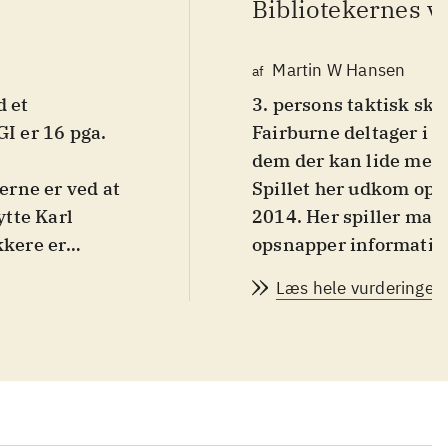
Bibliotekernes v
Martin W Hansen
af
d et
3. persons taktisk sky
I er 16 pga.
Fairburne deltager i k
dem der kan lide mege
erne er ved at
Spillet her udkom opri
tte Karl
2014. Her spiller man
kkere er
opsnapper information
den ofte
nazisterne, og han rejs
Læs hele vurderingen
denne ultimate edition
art at holde
kampagnemissioner ink
er. Banerne er
funktioner som man 
. Man har en
medlemsskab af Ninte
rdnet. Grafisk
Denne udgaves produkt
ar feature har
remake
Sniper elite 