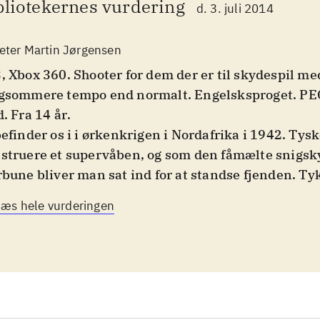
bliotekernes vurdering
d. 3. juli 2014
eter Martin Jørgensen
, Xbox 360. Shooter for dem der er til skydespil me
gsommere tempo end normalt. Engelsksproget. PEG
d. Fra 14 år
.
befinder os i i ørkenkrigen i Nordafrika i 1942. Tysk
struere et supervåben, og som den fåmælte snigsky
rbune bliver man sat ind for at standse fjenden. Ty
torien ikke. Da man er snigskytte, er fremgangsmå
Læs hele vurderingen
nem rekognoscering, venten og list. Fjender bliver
tænkelige når man nærmer sig, så det kan være sm
 på afstand, og time sine angreb i fx larm fra kanon
edt ud over ørken og bjerge, og spilles non-lineært
ke mål der skal opnås, men rækkefølgen er undero
spillet i orden, uden at være prangende. Som en biz