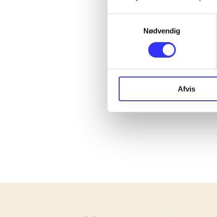
Samtykkevalg
Nødvendig
Afvis
Angry birds 