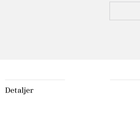
Detaljer
...
...
...
...