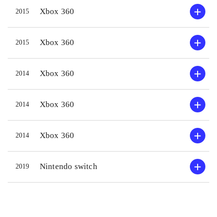
skydegalskab. Spillet har ikke meget
Xbox 360
2015
at byde på rent historiemæssigt, men
vil give gode spiltimer til dem der
Xbox 360
2015
låner det
.
Xbox 360
2014
Xbox 360
2014
Xbox 360
2014
Nintendo switch
2019