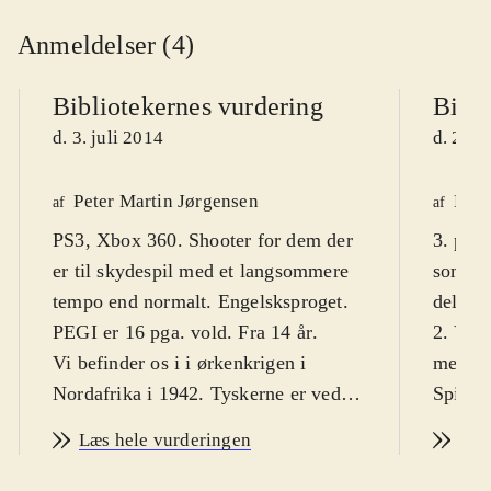
Anmeldelser (4)
Bibliotekernes vurdering
Bibli
d. 3. juli 2014
d. 20. 
Peter Martin Jørgensen
Mar
af
af
PS3, Xbox 360. Shooter for dem der
3. pers
er til skydespil med et langsommere
som sn
tempo end normalt. Engelsksproget.
deltage
PEGI er 16 pga. vold. Fra 14 år
.
2. Ver
Vi befinder os i i ørkenkrigen i
meget 
Nordafrika i 1942. Tyskerne er ved at
Spillet
konstruere et supervåben, og som den
playst
Læs hele vurderingen
Læs
fåmælte snigskytte Karl Fairbune
2014. 
bliver man sat ind for at standse
snigsk