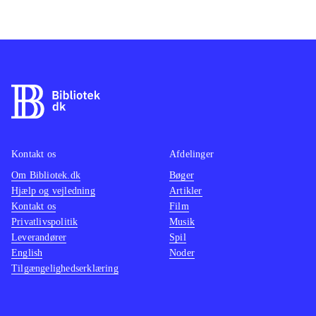
Kontakt os
Afdelinger
Om Bibliotek.dk
Bøger
Hjælp og vejledning
Artikler
Kontakt os
Film
Privatlivspolitik
Musik
Leverandører
Spil
English
Noder
Tilgængelighedserklæring