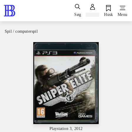
Søg
Log ind
Husk
Menu
Spil / computerspil
Playstation 3, 2012