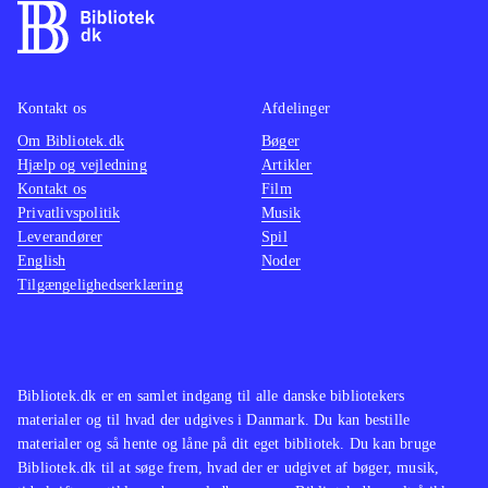
denne gang handler det om V2
kombin
raketter
.
of hono
Som sin forgænger er Sniper elite V2
2. ver
et spil, der rent historie- og
Sniper 
Kontakt os
Afdelinger
gameplay-mæssigt er af de jævne.
actions
Om Bibliotek.dk
Bøger
Snigskytte-elementerne er
af sni
Hjælp og vejledning
Artikler
Kontakt os
Film
underholdende og er man til stealth
virker 
Privatlivspolitik
Musik
har spillet nogle kvaliteter. Men en
masser 
Leverandører
Spil
spilhistorisk begivenhed bliver det
U-vers
English
Noder
Tilgængelighedserklæring
næppe
.
Bibliotek.dk er en samlet indgang til alle danske bibliotekers
materialer og til hvad der udgives i Danmark. Du kan bestille
materialer og så hente og låne på dit eget bibliotek. Du kan bruge
Bibliotek.dk til at søge frem, hvad der er udgivet af bøger, musik,