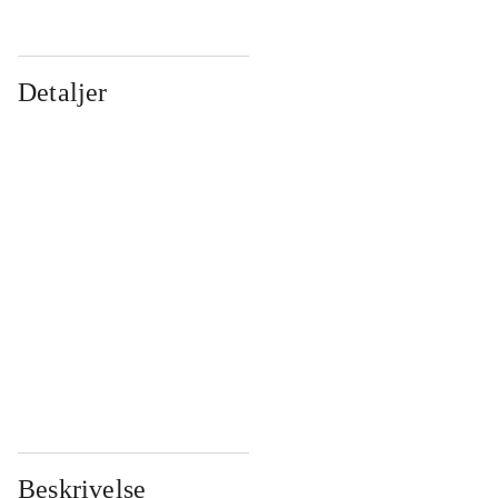
Detaljer
...
...
...
...
...
...
...
...
...
...
...
...
Beskrivelse