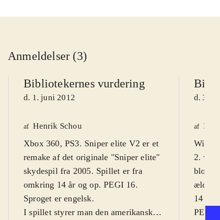
Anmeldelser (3)
Bibliotekernes vurdering
Bibli
d. 1. juni 2012
d. 31. 
Henrik Schou
Henr
af
af
Xbox 360, PS3. Sniper elite V2 er et
Wii U. 
remake af det originale "Sniper elite"
2. verd
skydespil fra 2005. Spillet er fra
blodigt
omkring 14 år og op. PEGI 16.
ældre 
Sproget er engelsk
.
14 år o
I spillet styrer man den amerikanske
PEGI 