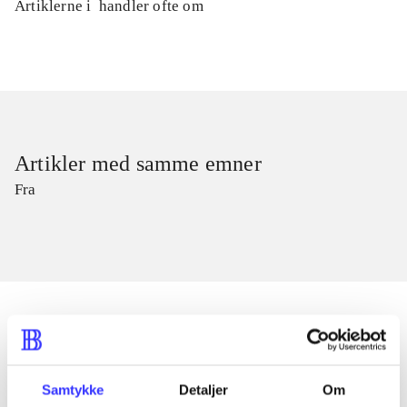
Artiklerne i
handler ofte om
Artikler med samme emner
Fra
Artikler
Samtykke
Detaljer
Om
Alle registrerede artikler fordelt på udgivelser