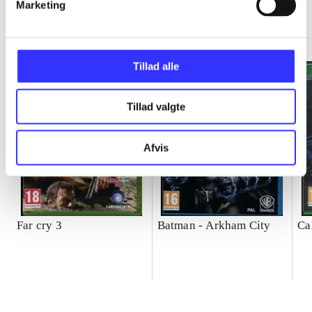
Minder om
Marketing
Tillad alle
Tillad valgte
Afvis
Far cry 3
Batman - Arkham City
Ca