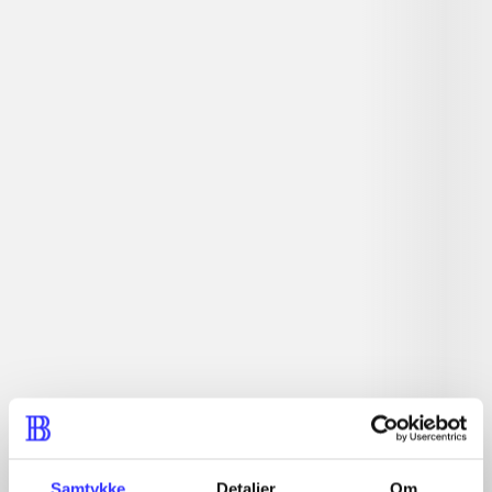
lorem ipsum dolor sit amet ...
Tidsskrift
Artiklerne i
handler ofte om
Artikler med samme emner
Fra
Samtykke
Detaljer
Om