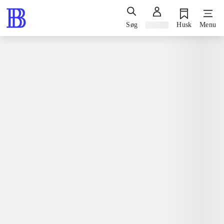
Søg
Log ind
Husk
Menu
Spil / computerspil
Playstation 3, Limited edition, 2013
Sniper - ghost warrior 2