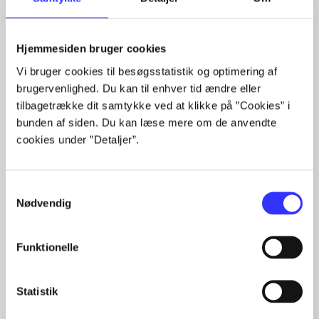
Artikler
Alle registrerede artikler fordelt på udgivelser
Hjemmesiden bruger cookies
Vi bruger cookies til besøgsstatistik og optimering af
...
brugervenlighed. Du kan til enhver tid ændre eller
...
tilbagetrække dit samtykke ved at klikke på ”Cookies” i
...
bunden af siden. Du kan læse mere om de anvendte
...
cookies under ”Detaljer”.
...
Samtykkevalg
Nødvendig
Minder om
Funktionelle
Statistik