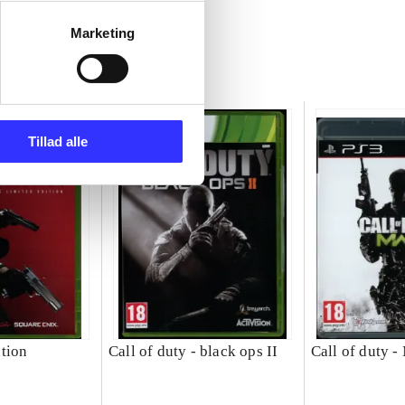
Marketing
Tillad alle
tion
Call of duty - black ops II
Call of duty 