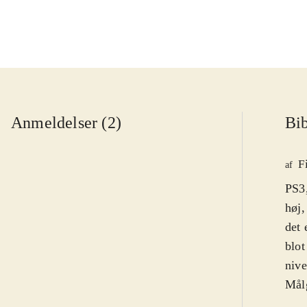
Anmeldelser (2)
Bib
F
af
PS3,
høj,
det 
blot
nive
Målg
ikon