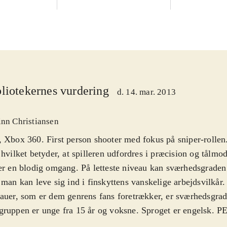
liotekernes vurdering
d. 14. mar. 2013
inn Christiansen
 Xbox 360. First person shooter med fokus på sniper-rollen
 hvilket betyder, at spilleren udfordres i præcision og tålmo
er en blodig omgang. På letteste niveau kan sværhedsgraden 
 man kan leve sig ind i finskyttens vanskelige arbejdsvilkår
auer, som er dem genrens fans foretrækker, er sværhedsgra
ruppen er unge fra 15 år og voksne. Sproget er engelsk. P
er for grimt sprog og vold
.