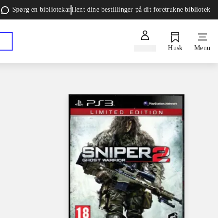
Spørg en bibliotekar
Hent dine bestillinger på dit foretrukne bibliotek
Log ind
Husk
Menu