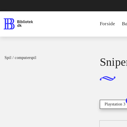
Forside
B
Spil / computerspil
Snipe
Playstation 3