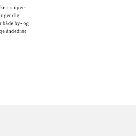
kert sniper-
inger dig
r både by- og
lige åndedræt