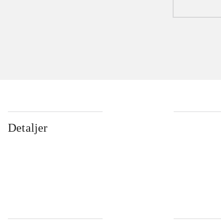
Detaljer
...
...
...
...