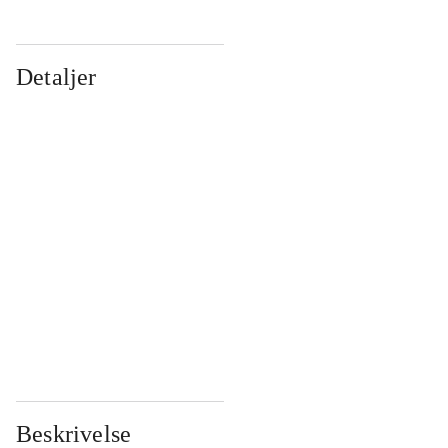
Detaljer
...
...
...
...
...
...
...
...
...
...
...
...
Beskrivelse