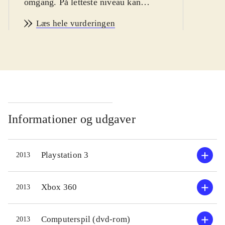
omgang. På letteste niveau kan
sværhedsgraden magtes af alle, blot
Læs hele vurderingen
man kan leve sig ind i finskyttens
vanskelige arbejdsvilkår. På de
sværere niveauer, som er dem
genrens fans foretrækker, er
sværhedsgraden meget høj.
Målgruppen er unge fra 15 år og
voksne. Sproget er engelsk. PEGI: 18
Informationer og udgaver
og ikoner for grimt sprog og vold
.
Du spiller finskytten Cole Anderson,
Playstation 3
2013
som ved hjælp af diverse lækkert
sniper-grej, skal stoppe en berygtet
våbenhandler. Historien, som ikke er
Xbox 360
2013
specielt medrivende, udspiller sig
gennem missioner som foregår
Computerspil (dvd-rom)
2013