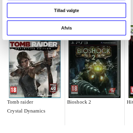
Minder om
Tillad valgte
Afvis
Tomb raider
Bioshock 2
Hi
Crystal Dynamics