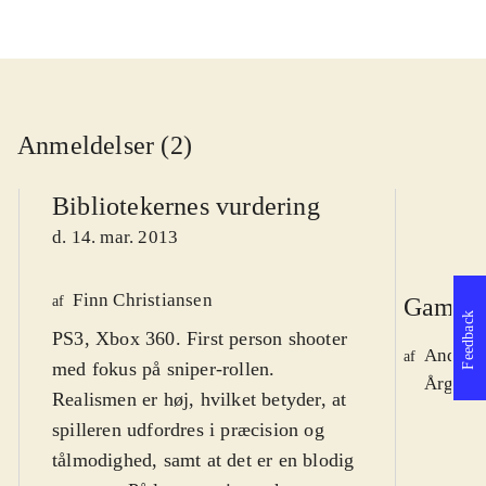
Anmeldelser (2)
Bibliotekernes vurdering
d. 14. mar. 2013
Finn Christiansen
af
Gamepl
Feedback
PS3, Xbox 360. First person shooter
Anders
af
med fokus på sniper-rollen.
Årg. 19,
Realismen er høj, hvilket betyder, at
spilleren udfordres i præcision og
tålmodighed, samt at det er en blodig