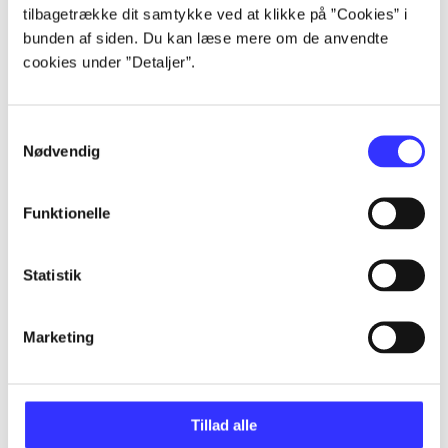
Alle registrerede artikler fordelt på udgivelser
tilbagetrække dit samtykke ved at klikke på ”Cookies” i
bunden af siden. Du kan læse mere om de anvendte
cookies under ”Detaljer”.
...
...
Samtykkevalg
Nødvendig
...
Funktionelle
...
Statistik
...
Marketing
Tillad alle