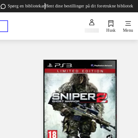
Spørg en bibliotekar
Hent dine bestillinger på dit foretrukne bibliotek
Log ind
Husk
Menu