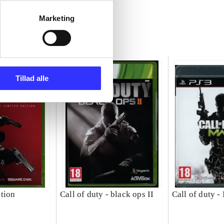
Marketing
Tillad alle
tion
Call of duty - black ops II
Call of duty 