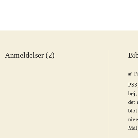
Anmeldelser (2)
Bib
F
af
PS3,
høj,
det 
blot
nive
Målg
ikon