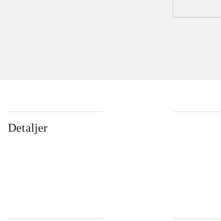
Detaljer
...
...
...
...