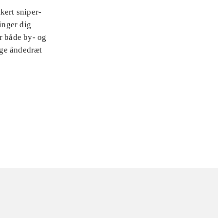
kert sniper-
inger dig
r både by- og
lige åndedræt