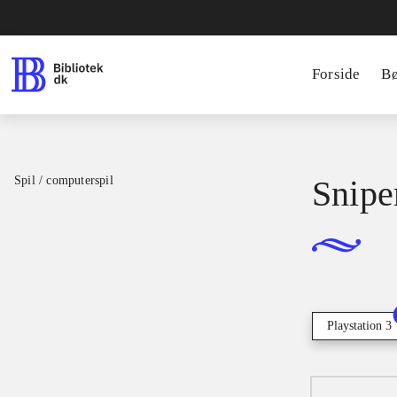
Forside
B
Spil / computerspil
Snipe
Playstation 3