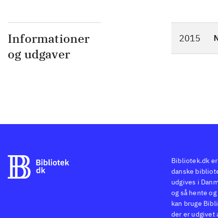
Informationer
2015
N
og udgaver
Bibliotek.dk er
danske bibliote
udgives i Danm
og så hente og 
kan bruge Bibli
der er udgivet 