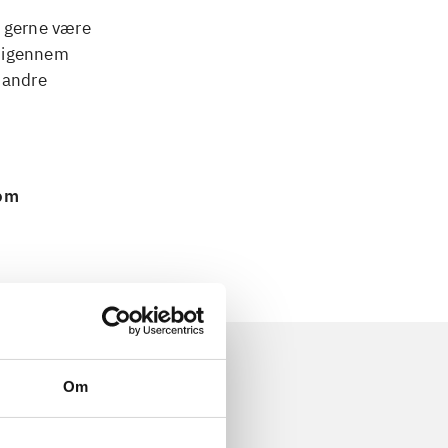
l gerne være
r igennem
 andre
 om
Om