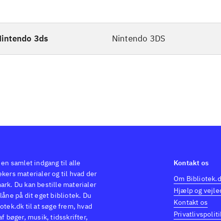
intendo 3ds
Nintendo 3DS
 en samlet indgang til alle
Kontakt os
kers materialer og til hvad der
Om Bibliotek.
ark. Du kan bestille materialer
Hjælp og vejle
låne på dit eget bibliotek. Du
Kontakt os
otek.dk til at søge frem, hvad
Privatlivspoliti
af bøger, musik, tidsskrifter,