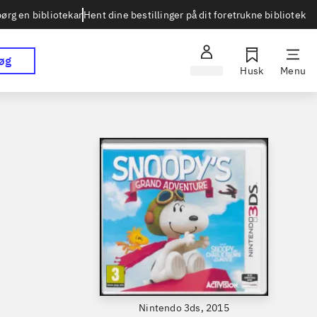
Hent dine bestillinger på dit foretrukne bibliotek
ørg en bibliotekar
øg
Log ind
Husk
Menu
Nintendo 3ds, 2015