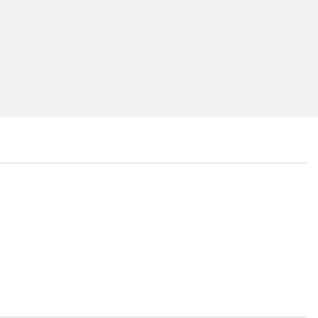
...
...