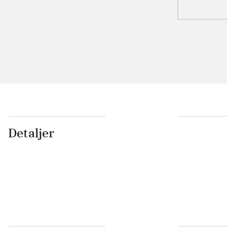
Detaljer
...
...
...
...