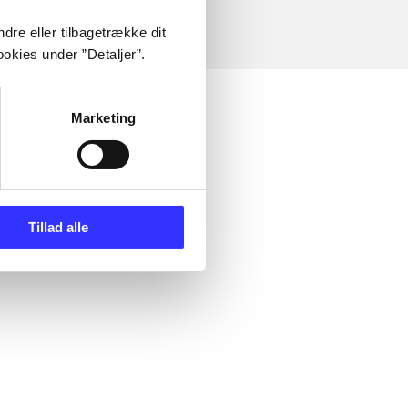
dre eller tilbagetrække dit
okies under ”Detaljer”.
Marketing
Tillad alle