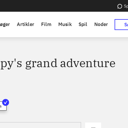
Sp
øger
Artikler
Film
Musik
Spil
Noder
S
py's grand adventure
s