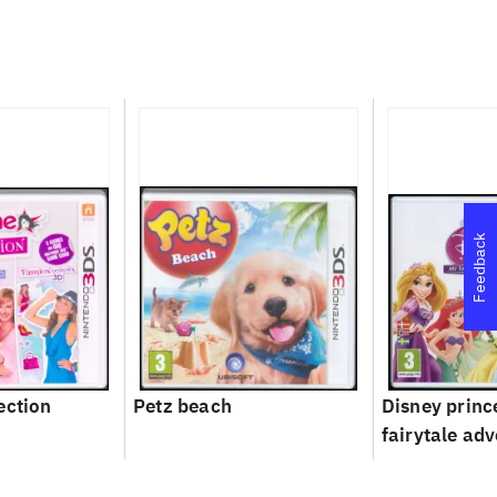
Feedback
ection
Petz beach
Disney princ
fairytale ad