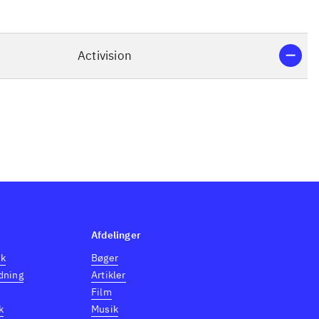
Activision
Afdelinger
dk
Bøger
dning
Artikler
Film
k
Musik