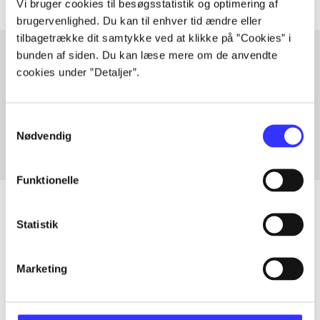
Vi bruger cookies til besøgsstatistik og optimering af
brugervenlighed. Du kan til enhver tid ændre eller
tilbagetrække dit samtykke ved at klikke på ”Cookies” i
bunden af siden. Du kan læse mere om de anvendte
cookies under ”Detaljer”.
Artikler med samme emner
Fra
Samtykkevalg
Nødvendig
Funktionelle
Statistik
Artikler
Marketing
Alle registrerede artikler fordelt på udgivelser
...