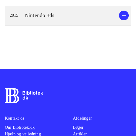
Nintendo 3ds
2015
Kontakt os
Afdelinger
Om Bibliotek.dk
Bøger
Hjælp og vejledning
Artikler