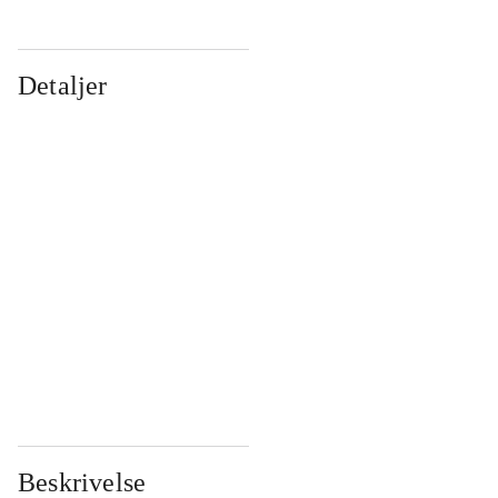
Detaljer
...
...
...
...
...
...
...
...
...
...
...
...
Beskrivelse