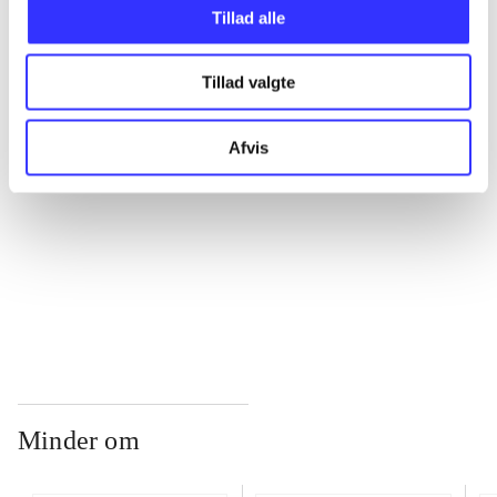
Tillad alle
...
Tillad valgte
...
Afvis
...
...
Minder om