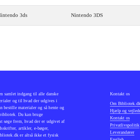
intendo 3ds
Nintendo 3DS
en samlet indgang til alle danske
Kontakt os
erialer og til hvad der udgives i
Om Bibliotek.d
 bestille materialer og så hente og
Hjælp og vejled
 bibliotek. Du kan bruge
Kontakt os
 at søge frem, hvad der er udgivet af
Privatlivspolitik
sskrifter, artikler, e-bøger,
Leverandører
bliotek.dk er altså ikke et fysisk
English