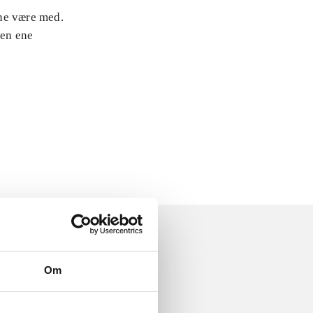
rne være med.
den ene
.
Om