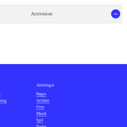
Activision
Afdelinger
k
Bøger
ning
Artikler
Film
Musik
Spil
Noder