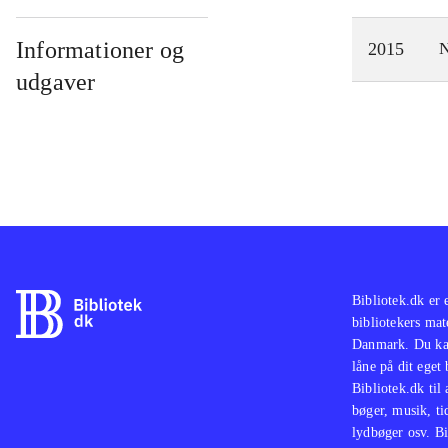
Informationer og
2015
N
udgaver
Bibliotek.dk er 
bibliotekers mat
Danmark. Du kan
låne på dit eget
Bibliotek.dk til
bøger, musik, tid
lydbøger osv. Bi