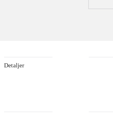
Detaljer
...
...
...
...