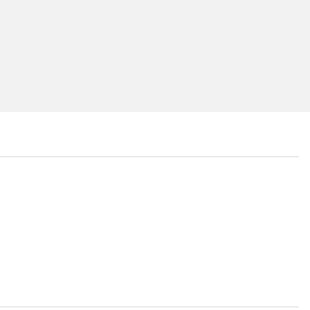
...
...