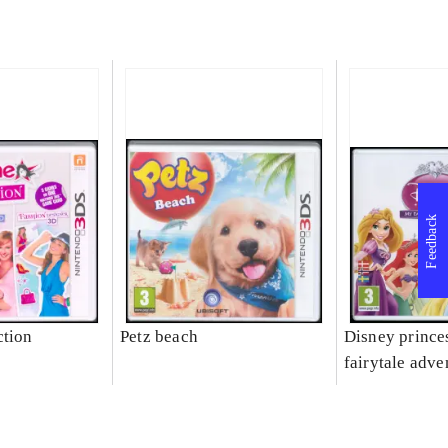
Feedback
ction
Petz beach
Disney prince
fairytale adve