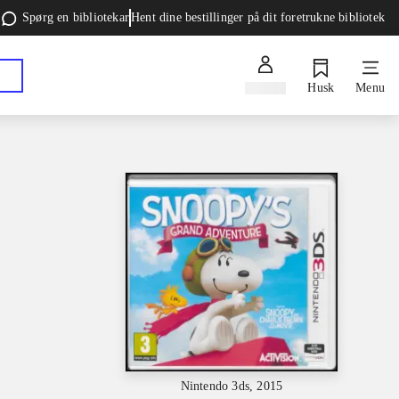
Spørg en bibliotekar
Hent dine bestillinger på dit foretrukne bibliotek
Log ind
Husk
Menu
Nintendo 3ds, 2015