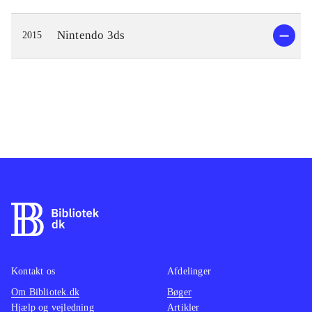
Nintendo 3ds
2015
Kontakt os
Afdelinger
Om Bibliotek.dk
Bøger
Hjælp og vejledning
Artikler