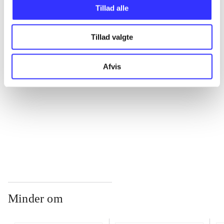
Tillad alle
...
Tillad valgte
...
Afvis
...
...
Minder om