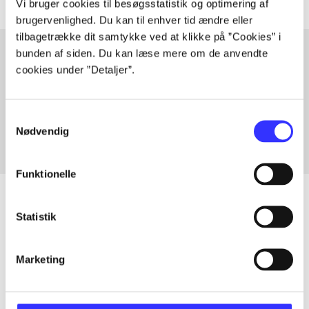
Vi bruger cookies til besøgsstatistik og optimering af
brugervenlighed. Du kan til enhver tid ændre eller
tilbagetrække dit samtykke ved at klikke på ”Cookies” i
bunden af siden. Du kan læse mere om de anvendte
cookies under ”Detaljer”.
Artikler med samme emner
Fra
Samtykkevalg
Nødvendig
Funktionelle
Statistik
Artikler
Marketing
Alle registrerede artikler fordelt på udgivelser
...