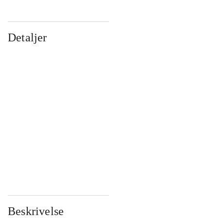
Detaljer
...
...
...
...
...
...
...
...
...
...
...
...
Beskrivelse