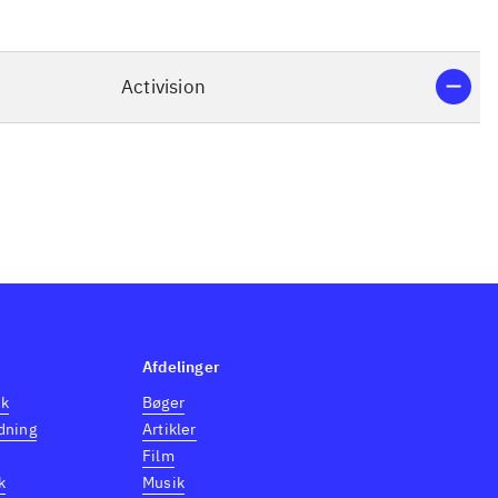
Activision
Afdelinger
dk
Bøger
dning
Artikler
Film
k
Musik