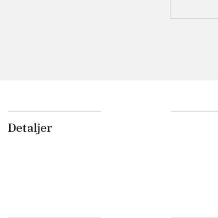
Detaljer
...
...
...
...