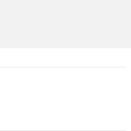
...
...