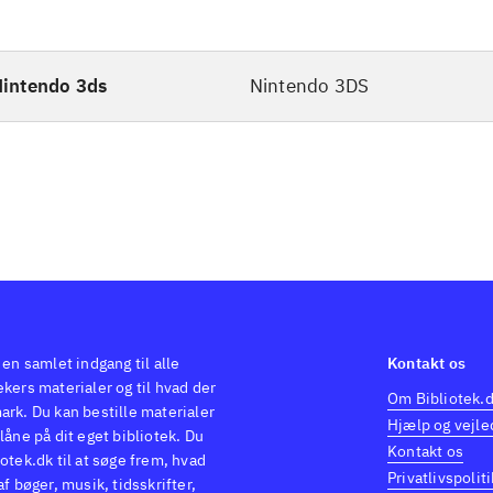
intendo 3ds
Nintendo 3DS
 en samlet indgang til alle
Kontakt os
kers materialer og til hvad der
Om Bibliotek.
ark. Du kan bestille materialer
Hjælp og vejle
låne på dit eget bibliotek. Du
Kontakt os
otek.dk til at søge frem, hvad
Privatlivspoliti
af bøger, musik, tidsskrifter,