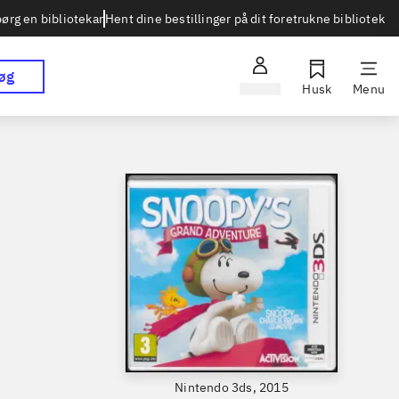
Hent dine bestillinger på dit foretrukne bibliotek
ørg en bibliotekar
øg
Log ind
Husk
Menu
Nintendo 3ds, 2015