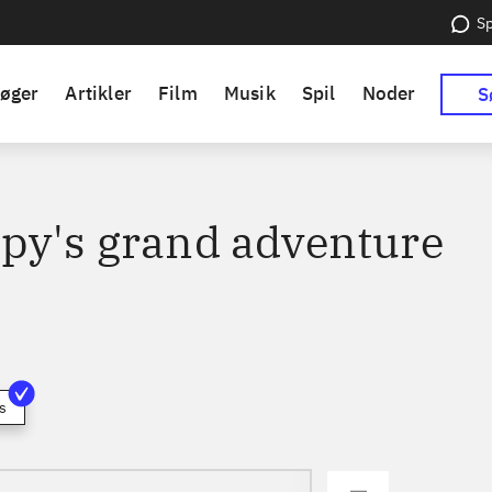
Sp
øger
Artikler
Film
Musik
Spil
Noder
S
py's grand adventure
s