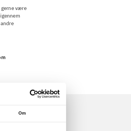
l gerne være
r igennem
 andre
 om
Om