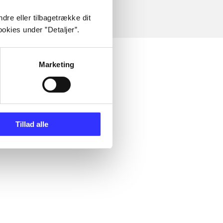
dre eller tilbagetrække dit
okies under ”Detaljer”.
Marketing
Tillad alle