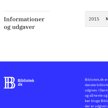
Informationer
2015
N
og udgaver
Bibliotek.dk er
danske bibliote
udgives i Danm
og så hente og 
kan bruge Bibli
der er udgivet 