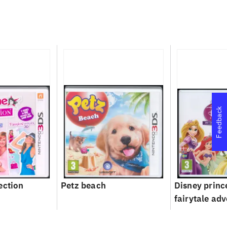
Feedback
ection
Petz beach
Disney princ
fairytale ad