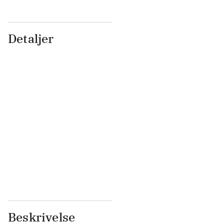
Detaljer
...
...
...
...
...
...
...
...
...
...
...
...
Beskrivelse