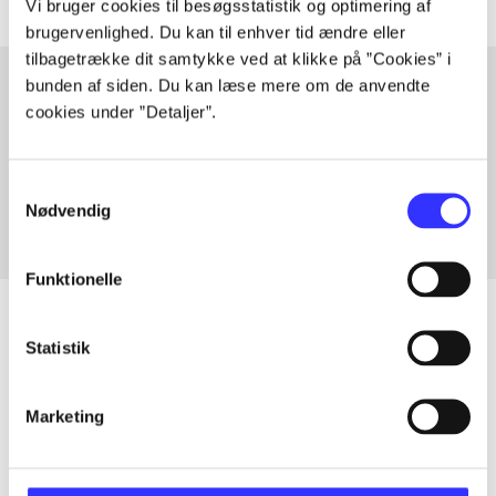
Vi bruger cookies til besøgsstatistik og optimering af
brugervenlighed. Du kan til enhver tid ændre eller
tilbagetrække dit samtykke ved at klikke på ”Cookies” i
bunden af siden. Du kan læse mere om de anvendte
cookies under ”Detaljer”.
Artikler med samme emner
Fra
Samtykkevalg
Nødvendig
Funktionelle
Statistik
Artikler
Marketing
Alle registrerede artikler fordelt på udgivelser
...