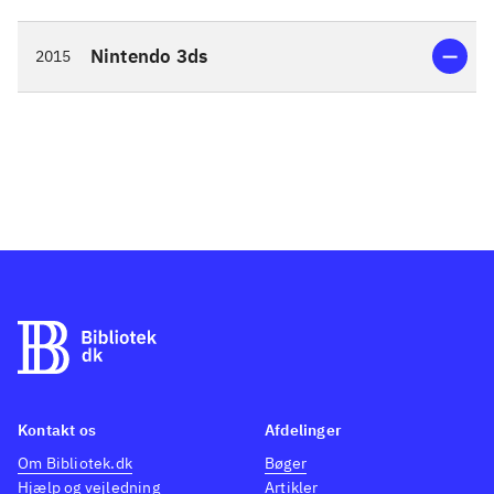
Nintendo 3ds
2015
Kontakt os
Afdelinger
Om Bibliotek.dk
Bøger
Hjælp og vejledning
Artikler