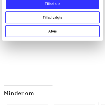
Tillad alle
...
Tillad valgte
...
Afvis
...
...
Minder om